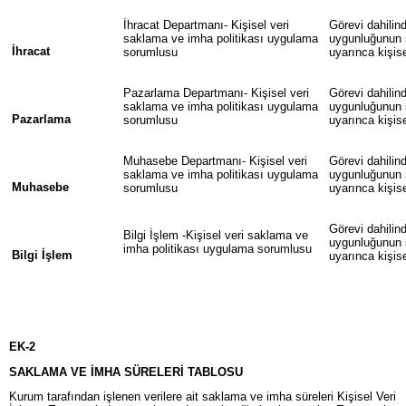
İhracat Departmanı- Kişisel veri
Görevi dahilin
saklama ve imha politikası uygulama
uygunluğunun s
İhracat
sorumlusu
uyarınca kişis
Pazarlama Departmanı- Kişisel veri
Görevi dahilin
saklama ve imha politikası uygulama
uygunluğunun s
Pazarlama
sorumlusu
uyarınca kişis
Muhasebe Departmanı- Kişisel veri
Görevi dahilin
saklama ve imha politikası uygulama
uygunluğunun s
Muhasebe
sorumlusu
uyarınca kişis
Görevi dahilin
Bilgi İşlem -Kişisel veri saklama ve
uygunluğunun s
imha politikası uygulama sorumlusu
Bilgi İşlem
uyarınca kişis
EK-2
SAKLAMA VE İMHA SÜRELERİ TABLOSU
Kurum tarafından işlenen verilere ait saklama ve imha süreleri Kişisel Veri