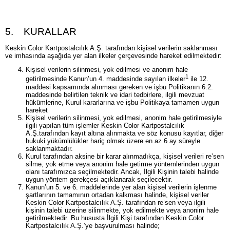
5. KURALLAR
Keskin Color Kartpostalcılık A.Ş. tarafından kişisel verilerin saklanması
ve imhasında aşağıda yer alan ilkeler çerçevesinde hareket edilmektedir:
Kişisel verilerin silinmesi, yok edilmesi ve anonim hale
1
getirilmesinde Kanun’un 4. maddesinde sayılan ilkeler
ile 12.
maddesi kapsamında alınması gereken ve işbu Politikanın 6.2.
maddesinde belirtilen teknik ve idari tedbirlere, ilgili mevzuat
hükümlerine, Kurul kararlarına ve işbu Politikaya tamamen uygun
hareket
Kişisel verilerin silinmesi, yok edilmesi, anonim hale getirilmesiyle
ilgili yapılan tüm işlemler Keskin Color Kartpostalcılık
A.Ş.tarafından kayıt altına alınmakta ve söz konusu kayıtlar, diğer
hukuki yükümlülükler hariç olmak üzere en az 6 ay süreyle
saklanmaktadır.
Kurul tarafından aksine bir karar alınmadıkça, kişisel verileri re’sen
silme, yok etme veya anonim hale getirme yöntemlerinden uygun
olanı tarafımızca seçilmektedir. Ancak, İlgili Kişinin talebi halinde
uygun yöntem gerekçesi açıklanarak seçilecektir.
Kanun’un 5. ve 6. maddelerinde yer alan kişisel verilerin işlenme
şartlarının tamamının ortadan kalkması halinde, kişisel veriler
Keskin Color Kartpostalcılık A.Ş. tarafından re’sen veya ilgili
kişinin talebi üzerine silinmekte, yok edilmekte veya anonim hale
getirilmektedir. Bu hususta İlgili Kişi tarafından Keskin Color
Kartpostalcılık A.Ş.’ye başvurulması halinde;