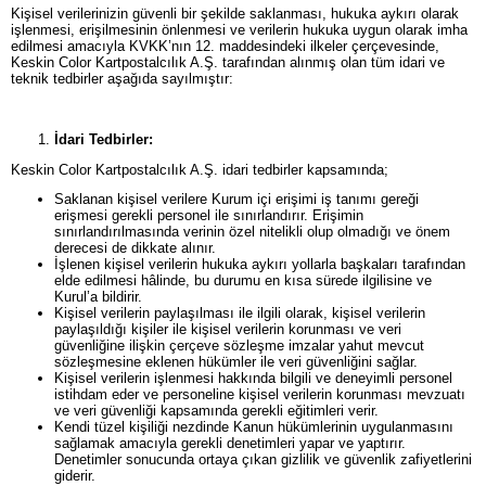
Kişisel verilerinizin güvenli bir şekilde saklanması, hukuka aykırı olarak
işlenmesi, erişilmesinin önlenmesi ve verilerin hukuka uygun olarak imha
edilmesi amacıyla KVKK’nın 12. maddesindeki ilkeler çerçevesinde,
Keskin Color Kartpostalcılık A.Ş. tarafından alınmış olan tüm idari ve
teknik tedbirler aşağıda sayılmıştır:
İdari Tedbirler:
Keskin Color Kartpostalcılık A.Ş. idari tedbirler kapsamında;
Saklanan kişisel verilere Kurum içi erişimi iş tanımı gereği
erişmesi gerekli personel ile sınırlandırır. Erişimin
sınırlandırılmasında verinin özel nitelikli olup olmadığı ve önem
derecesi de dikkate alınır.
İşlenen kişisel verilerin hukuka aykırı yollarla başkaları tarafından
elde edilmesi hâlinde, bu durumu en kısa sürede ilgilisine ve
Kurul’a bildirir.
Kişisel verilerin paylaşılması ile ilgili olarak, kişisel verilerin
paylaşıldığı kişiler ile kişisel verilerin korunması ve veri
güvenliğine ilişkin çerçeve sözleşme imzalar yahut mevcut
sözleşmesine eklenen hükümler ile veri güvenliğini sağlar.
Kişisel verilerin işlenmesi hakkında bilgili ve deneyimli personel
istihdam eder ve personeline kişisel verilerin korunması mevzuatı
ve veri güvenliği kapsamında gerekli eğitimleri verir.
Kendi tüzel kişiliği nezdinde Kanun hükümlerinin uygulanmasını
sağlamak amacıyla gerekli denetimleri yapar ve yaptırır.
Denetimler sonucunda ortaya çıkan gizlilik ve güvenlik zafiyetlerini
giderir.