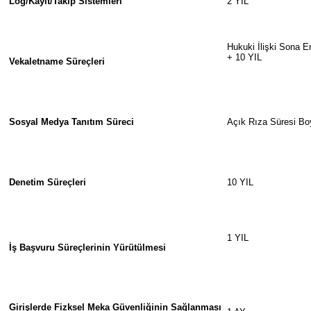
Log/Kayıt/Takip Sistemleri
2 YIL
Hukuki İlişki Sona E
+ 10 YIL
Vekaletname Süreçleri
Sosyal Medya Tanıtım Süreci
Açık Rıza Süresi B
Denetim Süreçleri
10 YIL
1 YIL
İş Başvuru Süreçlerinin Yürütülmesi
Girişlerde Fizksel Meka Güvenliğinin Sağlanması