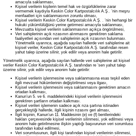
amacıyla saklanması,
Kişisel verilerin kişilerin temel hak ve özgürlüklerine zarar
vermemek kaydıyla Keskin Color Kartpostalcılık A.Ş.. ’nin meşru
menfaatleri için saklanmasının zorunlu olması,
Kişisel verilerin Keskin Color Kartpostalcılık A.Ş. . ’nin herhangi bir
hukuki yükümlülüğünü yerine getirmesi amacıyla saklanması,
Mevzuatta kişisel verilerin saklanmasının açıkça öngörülmesi,
Veri sahiplerinin açık rızasının alınmasını gerektiren saklama
faaliyetleri açısından veri sahiplerinin açık rızasının bulunması.
Yönetmelik uyarınca, aşağıda sayılan hallerde veri sahiplerine ait
kişisel veriler, Keskin Color Kartpostalcılık A.Ş. tarafından resen
yahut talep üzerine silinir, yok edilir veya anonim hale getirilir.
Yönetmelik uyarınca, aşağıda sayılan hallerde veri sahiplerine ait kişisel
veriler Keskin Color Kartpostalcılık A.Ş. tarafından re ’sen yahut talep
üzerine silinir, yok edilir veya anonim hale getirilir:
Kişisel verilerin işlenmesine veya saklanmasına esas teşkil eden
ilgili mevzuat hükümlerinin değiştirilmesi veya ilgası,
Kişisel verilerin işlenmesini veya saklanmasını gerektiren amacın
ortadan kalkması,
Kanun’un 5. ve 6. maddelerindeki kişisel verilerin işlenmesini
gerektiren şartların ortadan kalkması.
Kişisel verileri işlemenin sadece açık rıza şartına istinaden
gerçekleştiği hallerde, ilgili kişinin rızasını geri alması,
İlgili kişinin, Kanun’un 11. Maddesinin (e) ve (f) bentlerindeki
hakları çerçevesinde kişisel verilerinin silinmesi, yok edilmesi veya
anonim hale getirilmesine ilişkin yaptığı başvurunun veri sorumlusu
tarafından kabul edilmesi,
Veri sorumlusunun, ilgili kişi tarafından kişisel verilerinin silinmesi,