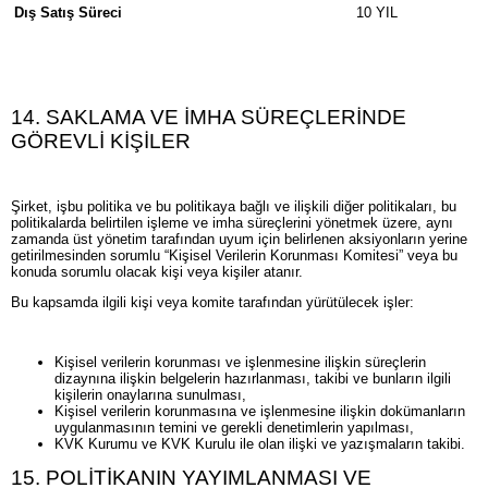
Dış Satış Süreci
10 YIL
14. SAKLAMA VE İMHA SÜREÇLERİNDE
GÖREVLİ KİŞİLER
Şirket, işbu politika ve bu politikaya bağlı ve ilişkili diğer politikaları, bu
politikalarda belirtilen işleme ve imha süreçlerini yönetmek üzere, aynı
zamanda üst yönetim tarafından uyum için belirlenen aksiyonların yerine
getirilmesinden sorumlu “Kişisel Verilerin Korunması Komitesi” veya bu
konuda sorumlu olacak kişi veya kişiler atanır.
Bu kapsamda ilgili kişi veya komite tarafından yürütülecek işler:
Kişisel verilerin korunması ve işlenmesine ilişkin süreçlerin
dizaynına ilişkin belgelerin hazırlanması, takibi ve bunların ilgili
kişilerin onaylarına sunulması,
Kişisel verilerin korunmasına ve işlenmesine ilişkin dokümanların
uygulanmasının temini ve gerekli denetimlerin yapılması,
KVK Kurumu ve KVK Kurulu ile olan ilişki ve yazışmaların takibi.
15. POLİTİKANIN YAYIMLANMASI VE