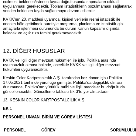
edilmesi beklenen/istenen fayda doğrultusunda sapmaların dikkatli
uygulanması gerekecektir. Toplam istatistiklerin bozulmaması sağlanarak
veriden beklenen fayda sağlanmaya devam edilebilir.
KVKK’nın 28. maddesi uyarınca, kişisel verilerin resmi istatistik ile
anonim hâle getirilmek suretiyle araştırma, planlama ve istatistik gibi
amaçlarla işlenmesi durumunda bu durum Kanun kapsamı dışında
kalacak ve açık rıza temini gerekmeyecektir.
12. DİĞER HUSUSLAR
KVKK ve ilgili diğer mevzuat hükümleri ile işbu Politika arasında
uyumsuzluk olması halinde, öncelikle KVKK ve ilgili diğer mevzuat
hükümleri uygulanacaktır.
Keskin Color Kartpostalcılık A.Ş. tarafından hazırlanan işbu Politika
17.05.2021 tarihinde yürürlüğe girmiştir. Politika’da değişiklik olması
durumunda, Politika’nın yürürlük tarihi ve ilgili maddeler bu doğrultuda
güncellenecektir. Güncelleme tablosu Ek-3’te yer almaktadır.
13. KESKİN COLOR KARTPOSTALCILIK A.Ş.
EK-1
PERSONEL UNVAN, BİRİM VE GÖREV LİSTESİ
PERSONEL
GÖREV
SORUMLULU