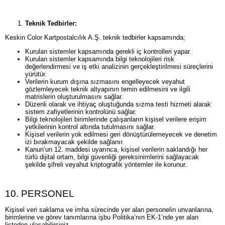
Teknik Tedbirler:
Keskin Color Kartpostalcılık A.Ş. teknik tedbirler kapsamında;
Kurulan sistemler kapsamında gerekli iç kontrolleri yapar.
Kurulan sistemler kapsamında bilgi teknolojileri risk
değerlendirmesi ve iş etki analizinin gerçekleştirilmesi süreçlerini
yürütür.
Verilerin kurum dışına sızmasını engelleyecek veyahut
gözlemleyecek teknik altyapının temin edilmesini ve ilgili
matrislerin oluşturulmasını sağlar.
Düzenli olarak ve ihtiyaç oluştuğunda sızma testi hizmeti alarak
sistem zafiyetlerinin kontrolünü sağlar.
Bilgi teknolojileri birimlerinde çalışanların kişisel verilere erişim
yetkilerinin kontrol altında tutulmasını sağlar.
Kişisel verilerin yok edilmesi geri dönüştürülemeyecek ve denetim
izi bırakmayacak şekilde sağlanır.
Kanun’un 12. maddesi uyarınca, kişisel verilerin saklandığı her
türlü dijital ortam, bilgi güvenliği gereksinimlerini sağlayacak
şekilde şifreli veyahut kriptografik yöntemler ile korunur.
10. PERSONEL
Kişisel veri saklama ve imha sürecinde yer alan personelin unvanlarına,
birimlerine ve görev tanımlarına işbu Politika’nın EK-1’nde yer alan
listeden ulaşabilirsiniz.