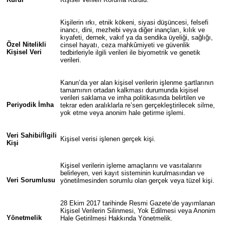
Kişilerin ırkı, etnik kökeni, siyasi düşüncesi, felsefi
inancı, dini, mezhebi veya diğer inançları, kılık ve
kıyafeti, dernek, vakıf ya da sendika üyeliği, sağlığı,
Özel Nitelikli
cinsel hayatı, ceza mahkûmiyeti ve güvenlik
Kişisel Veri
tedbirleriyle ilgili verileri ile biyometrik ve genetik
verileri.
Kanun’da yer alan kişisel verilerin işlenme şartlarının
tamamının ortadan kalkması durumunda kişisel
verileri saklama ve imha politikasında belirtilen ve
Periyodik İmha
tekrar eden aralıklarla re’sen gerçekleştirilecek silme,
yok etme veya anonim hale getirme işlemi.
Veri Sahibi/İlgili
Kişisel verisi işlenen gerçek kişi.
Kişi
Kişisel verilerin işleme amaçlarını ve vasıtalarını
belirleyen, veri kayıt sisteminin kurulmasından ve
Veri Sorumlusu
yönetilmesinden sorumlu olan gerçek veya tüzel kişi.
28 Ekim 2017 tarihinde Resmi Gazete’de yayımlanan
Kişisel Verilerin Silinmesi, Yok Edilmesi veya Anonim
Yönetmelik
Hale Getirilmesi Hakkında Yönetmelik.