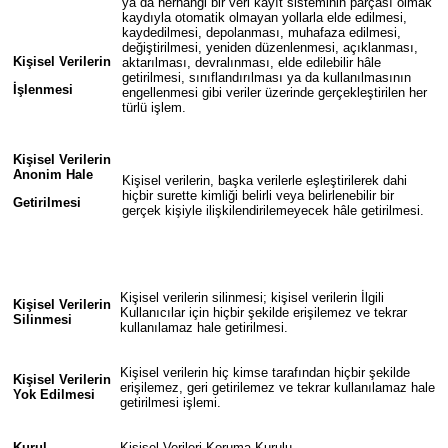
ya da herhangi bir veri kayıt sisteminin parçası olmak
kaydıyla otomatik olmayan yollarla elde edilmesi,
kaydedilmesi, depolanması, muhafaza edilmesi,
değiştirilmesi, yeniden düzenlenmesi, açıklanması,
Kişisel Verilerin
aktarılması, devralınması, elde edilebilir hâle
getirilmesi, sınıflandırılması ya da kullanılmasının
İşlenmesi
engellenmesi gibi veriler üzerinde gerçekleştirilen her
türlü işlem.
Kişisel Verilerin
Anonim Hale
Kişisel verilerin, başka verilerle eşleştirilerek dahi
hiçbir surette kimliği belirli veya belirlenebilir bir
Getirilmesi
gerçek kişiyle ilişkilendirilemeyecek hâle getirilmesi.
Kişisel verilerin silinmesi; kişisel verilerin İlgili
Kişisel Verilerin
Kullanıcılar için hiçbir şekilde erişilemez ve tekrar
Silinmesi
kullanılamaz hale getirilmesi.
Kişisel verilerin hiç kimse tarafından hiçbir şekilde
Kişisel Verilerin
erişilemez, geri getirilemez ve tekrar kullanılamaz hale
Yok Edilmesi
getirilmesi işlemi.
Kurul
Kişisel Verileri Koruma Kurulu.