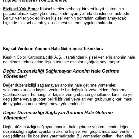
Fiziksel Yok Etme
:
Kişisel veriler herhangi bir veri kayıt sisteminin
parçası olmak kaydıyla otomatik olmayan yollarla da işlenebilmektedir.
Bu tür veriler yok edilirken kişisel verinin sonradan kullanılamayacak
biçimde fiziksel olarak yok edilmesi sistemi uygulanmaktadır.
Kişisel Verilerin Anonim Hale Getirilmesi Teknikleri:
Keskin Color Kartpostalcılık A.Ş. . tarafından kişisel verilerin anonim hale
getirilmesi tekniklerine ilişkin usul ve esaslar aşağıda sayılmıştır:
Değer Düzensizliği Sağlamayan Anonim Hale Getirme
Yöntemleri
Değer düzensizliği sağlamayan anonim hale getirme yöntemleri,
saklanmakta olan kişisel verilerde bir değişiklik veya ekleme/çıkarma
yapılmaksızın; herhangi bir kişisel veri grubunun genelleme, birbiri ile yer
değiştirme veya gruptan belirli bir veri veya alt veri grubunun çıkarılması
ile uygulanan anonimleştirmeye yöntemleridir.
Değer Düzensizliği Sağlayan Anonim Hale Getirme
Yöntemleri
Değer düzensizliği sağlayan anonim hale getirme yöntemlerinde değer
düzensizliği sağlamayanların aksine kişisel veri gruplarında bazı verilerin
değiştirilmesi ile bozulma yaratmaktadır. Bu yöntemler kullanılırken elde