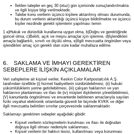
İletilen talepler en geç 30 (otuz) gün içerisinde sonuçlandırılmakta
ve ilgili kişiye bilgi verilmektedir,
Talebe konu verilerin üçüncü kişilere aktarılmış olması durumunda,
bu durum verilerin aktarıldığı üçüncü kişiye bildirilmekte ve üçüncü
kişiler nezdinde gerekli işlemlerin yapılması temin
1 a)Hukuk ve dürüstlük kurallarına uygun olma, b)Doğru ve gerektiğinde
güncel olma, c)Belirli, açık ve meşru amaçlar için işlenme, d)İşlendikleri
amaçla bağlantılı, sınırlı ve ölçülü olma, e)İlgili mevzuatta öngörülen veya
işlendikleri amaç için gerekli olan süre kadar muhafaza edilme.
6. SAKLAMA VE İMHAYI GEREKTİREN
SEBEPLERE İLİŞKİN AÇIKLAMALAR
Veri sahiplerine ait kişisel veriler, Keskin Color Kartpostalcılık A.Ş.
tarafından özellikle (i) hizmet faaliyetlerin sürdürülebilmesi, (ii) hukuki
yükümlülüklerin yerine getirilebilmesi, (iii) çalışan haklarının ve yan
haklarının planlanması ve ifası ile (iv) müşteri ilişkilerinin yönetilebilmesi,
(V) kanunlarda öngörülmesi ve envanterde belirlenen amaclarıyla sayılan
fiziki veyahut elektronik ortamlarda güvenli bir biçimde KVKK ve diğer
ilgili mevzuatta belirtilen sınırlar çerçevesinde saklanmaktadır.
Saklamayı gerektiren sebepler aşağıdaki gibidir:
Kişisel verilerin sözleşmelerin kurulması ve ifası ile doğrudan
doğruya ilgili olması nedeniyle saklanması,
Kişisel verilerin bir hakkın tesisi, kullanılması veya korunması