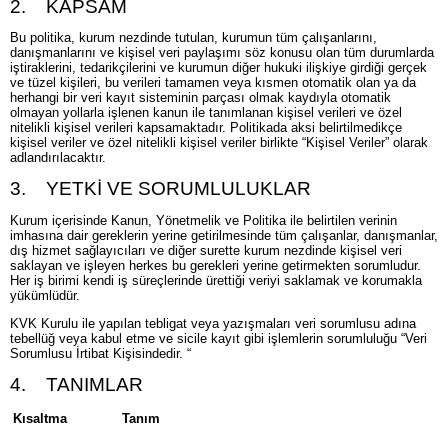
2. KAPSAM
Bu politika, kurum nezdinde tutulan, kurumun tüm çalışanlarını,
danışmanlarını ve kişisel veri paylaşımı söz konusu olan tüm durumlarda
iştiraklerini, tedarikçilerini ve kurumun diğer hukuki ilişkiye girdiği gerçek
ve tüzel kişileri, bu verileri tamamen veya kısmen otomatik olan ya da
herhangi bir veri kayıt sisteminin parçası olmak kaydıyla otomatik
olmayan yollarla işlenen kanun ile tanımlanan kişisel verileri ve özel
nitelikli kişisel verileri kapsamaktadır. Politikada aksi belirtilmedikçe
kişisel veriler ve özel nitelikli kişisel veriler birlikte “Kişisel Veriler” olarak
adlandırılacaktır.
3. YETKİ VE SORUMLULUKLAR
Kurum içerisinde Kanun, Yönetmelik ve Politika ile belirtilen verinin
imhasına dair gereklerin yerine getirilmesinde tüm çalışanlar, danışmanlar,
dış hizmet sağlayıcıları ve diğer surette kurum nezdinde kişisel veri
saklayan ve işleyen herkes bu gerekleri yerine getirmekten sorumludur.
Her iş birimi kendi iş süreçlerinde ürettiği veriyi saklamak ve korumakla
yükümlüdür.
KVK Kurulu ile yapılan tebligat veya yazışmaları veri sorumlusu adına
tebellüğ veya kabul etme ve sicile kayıt gibi işlemlerin sorumluluğu “Veri
Sorumlusu İrtibat Kişisindedir. “
4. TANIMLAR
Kısaltma
Tanım