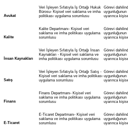
Veri İşleyen Sıfatıyla İş Ortağı Hukuk
Görevi dahilin
Bürosu- Kişisel veri saklama ve imha
uygunluğunun s
Avukat
politikası uygulama sorumlusu
uyarınca kişis
Kalite Departmanı- Kişisel veri
Görevi dahilin
saklama ve imha politikası uygulama
uygunluğunun s
Kalite
sorumlusu
uyarınca kişis
Veri İşleyen Sıfatıyla İş Ortağı İnsan
Görevi dahilin
Kaynakları - Kişisel veri saklama ve
uygunluğunun s
İnsan Kaynakları
imha politikası uygulama sorumlusu
uyarınca kişis
Veri İşleyen Sıfatıyla İş Ortağı Satış -
Görevi dahilin
Kişisel veri saklama ve imha politikası
uygunluğunun s
Satış
uygulama sorumlusu
uyarınca kişis
Finans Departmanı- Kişisel veri
Görevi dahilin
saklama ve imha politikası uygulama
uygunluğunun s
Finans
sorumlusu
uyarınca kişis
E-Ticaret Departmanı- Kişisel veri
Görevi dahilin
saklama ve imha politikası uygulama
uygunluğunun s
E-Ticaret
sorumlusu
uyarınca kişis