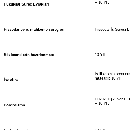
+ 10 YIL
Hukuksal Süreç Evrakları
Hissedar ve iş mahkeme süreçleri
Hissedar İş Süresi 
Sözleşmelerin hazırlanması
10 YIL
İş ilişkisinin sona e
müteakip 10 yıl
İşe alım
Hukuki İlişki Sona E
+ 10 YIL
Bordrolama