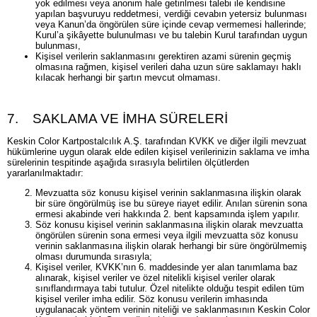
yok edilmesi veya anonim hale getirilmesi talebi ile kendisine
yapılan başvuruyu reddetmesi, verdiği cevabın yetersiz bulunması
veya Kanun’da öngörülen süre içinde cevap vermemesi hallerinde;
Kurul’a şikâyette bulunulması ve bu talebin Kurul tarafından uygun
bulunması,
Kişisel verilerin saklanmasını gerektiren azami sürenin geçmiş
olmasına rağmen, kişisel verileri daha uzun süre saklamayı haklı
kılacak herhangi bir şartın mevcut olmaması.
7. SAKLAMA VE İMHA SÜRELERİ
Keskin Color Kartpostalcılık A.Ş. tarafından KVKK ve diğer ilgili mevzuat
hükümlerine uygun olarak elde edilen kişisel verilerinizin saklama ve imha
sürelerinin tespitinde aşağıda sırasıyla belirtilen ölçütlerden
yararlanılmaktadır:
Mevzuatta söz konusu kişisel verinin saklanmasına ilişkin olarak
bir süre öngörülmüş ise bu süreye riayet edilir. Anılan sürenin sona
ermesi akabinde veri hakkında 2. bent kapsamında işlem yapılır.
Söz konusu kişisel verinin saklanmasına ilişkin olarak mevzuatta
öngörülen sürenin sona ermesi veya ilgili mevzuatta söz konusu
verinin saklanmasına ilişkin olarak herhangi bir süre öngörülmemiş
olması durumunda sırasıyla;
Kişisel veriler, KVKK’nın 6. maddesinde yer alan tanımlama baz
alınarak, kişisel veriler ve özel nitelikli kişisel veriler olarak
sınıflandırmaya tabi tutulur. Özel nitelikte olduğu tespit edilen tüm
kişisel veriler imha edilir. Söz konusu verilerin imhasında
uygulanacak yöntem verinin niteliği ve saklanmasının Keskin Color