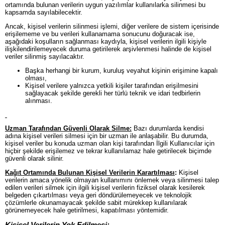
ortamında bulunan verilerin uygun yazılımlar kullanılarka silinmesi bu
kapsamda sayılabilecektir.
Ancak, kişisel verilerin silinmesi işlemi, diğer verilere de sistem içerisinde
erişilememe ve bu verileri kullanamama sonucunu doğuracak ise,
aşağıdaki koşulların sağlanması kaydıyla, kişisel verilerin ilgili kişiyle
ilişkilendirilemeyecek duruma getirilerek arşivlenmesi halinde de kişisel
veriler silinmiş sayılacaktır.
Başka herhangi bir kurum, kuruluş veyahut kişinin erişimine kapalı
olması,
Kişisel verilere yalnızca yetkili kişiler tarafından erişilmesini
sağlayacak şekilde gerekli her türlü teknik ve idari tedbirlerin
alınması.
Uzman Tarafından Güvenli Olarak Silme:
Bazı durumlarda kendisi
adına kişisel verileri silmesi için bir uzman ile anlaşabilir. Bu durumda,
kişisel veriler bu konuda uzman olan kişi tarafından İlgili Kullanıcılar için
hiçbir şekilde erişilemez ve tekrar kullanılamaz hale getirilecek biçimde
güvenli olarak silinir.
Kağıt Ortamında Bulunan Kişisel Verilerin Karartılması
:
Kişisel
verilerin amaca yönelik olmayan kullanımını önlemek veya silinmesi talep
edilen verileri silmek için ilgili kişisel verilerin fiziksel olarak kesilerek
belgeden çıkartılması veya geri döndürülemeyecek ve teknolojik
çözümlerle okunamayacak şekilde sabit mürekkep kullanılarak
görünemeyecek hale getirilmesi, kapatılması yöntemidir.
Kişisel Verilerin Yok Edilmesi: