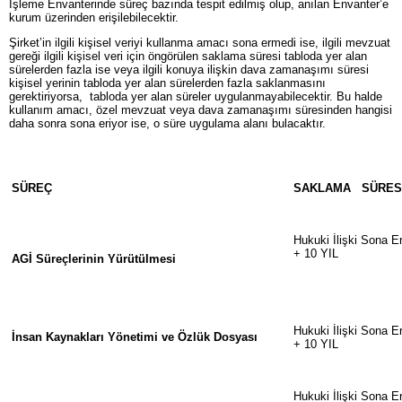
İşleme Envanterinde süreç bazında tespit edilmiş olup, anılan Envanter’e
kurum üzerinden erişilebilecektir.
Şirket’in ilgili kişisel veriyi kullanma amacı sona ermedi ise, ilgili mevzuat
gereği ilgili kişisel veri için öngörülen saklama süresi tabloda yer alan
sürelerden fazla ise veya ilgili konuya ilişkin dava zamanaşımı süresi
kişisel yerinin tabloda yer alan sürelerden fazla saklanmasını
gerektiriyorsa, tabloda yer alan süreler uygulanmayabilecektir. Bu halde
kullanım amacı, özel mevzuat veya dava zamanaşımı süresinden hangisi
daha sonra sona eriyor ise, o süre uygulama alanı bulacaktır.
SÜREÇ
SAKLAMA SÜRES
Hukuki İlişki Sona E
+ 10 YIL
AGİ Süreçlerinin Yürütülmesi
Hukuki İlişki Sona E
İnsan Kaynakları Yönetimi ve Özlük Dosyası
+ 10 YIL
Hukuki İlişki Sona E