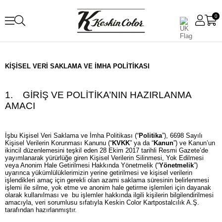
0
KİŞİSEL VERİ SAKLAMA VE İMHA POLİTİKASI
1. GİRİŞ VE POLİTİKA’NIN HAZIRLANMA
AMACI
İşbu Kişisel Veri Saklama ve İmha Politikası (“
Politika
”), 6698 Sayılı
Kişisel Verilerin Korunması Kanunu (“
KVKK
” ya da “
Kanun
”) ve Kanun’un
ikincil düzenlemesini teşkil eden 28 Ekim 2017 tarihli Resmi Gazete’de
yayımlanarak yürürlüğe giren Kişisel Verilerin Silinmesi, Yok Edilmesi
veya Anonim Hale Getirilmesi Hakkında Yönetmelik (“
Yönetmelik
”)
uyarınca yükümlülüklerimizin yerine getirilmesi ve kişisel verilerin
işlendikleri amaç için gerekli olan azami saklama süresinin belirlenmesi
işlemi ile silme, yok etme ve anonim hale getirme işlemleri için dayanak
olarak kullanılması ve bu işlemler hakkında ilgili kişilerin bilgilendirilmesi
amacıyla, veri sorumlusu sıfatıyla Keskin Color Kartpostalcılık A.Ş.
tarafından hazırlanmıştır.