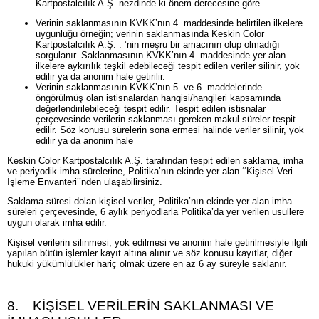
Kartpostalcılık A.Ş. nezdinde ki önem derecesine göre
Verinin saklanmasının KVKK’nın 4. maddesinde belirtilen ilkelere
uygunluğu örneğin; verinin saklanmasında Keskin Color
Kartpostalcılık A.Ş. . ’nin meşru bir amacının olup olmadığı
sorgulanır. Saklanmasının KVKK’nın 4. maddesinde yer alan
ilkelere aykırılık teşkil edebileceği tespit edilen veriler silinir, yok
edilir ya da anonim hale getirilir.
Verinin saklanmasının KVKK’nın 5. ve 6. maddelerinde
öngörülmüş olan istisnalardan hangisi/hangileri kapsamında
değerlendirilebileceği tespit edilir. Tespit edilen istisnalar
çerçevesinde verilerin saklanması gereken makul süreler tespit
edilir. Söz konusu sürelerin sona ermesi halinde veriler silinir, yok
edilir ya da anonim hale
Keskin Color Kartpostalcılık A.Ş. tarafından tespit edilen saklama, imha
ve periyodik imha sürelerine, Politika’nın ekinde yer alan ‘‘Kişisel Veri
İşleme Envanteri’’nden ulaşabilirsiniz.
Saklama süresi dolan kişisel veriler, Politika’nın ekinde yer alan imha
süreleri çerçevesinde, 6 aylık periyodlarla Politika’da yer verilen usullere
uygun olarak imha edilir.
Kişisel verilerin silinmesi, yok edilmesi ve anonim hale getirilmesiyle ilgili
yapılan bütün işlemler kayıt altına alınır ve söz konusu kayıtlar, diğer
hukuki yükümlülükler hariç olmak üzere en az 6 ay süreyle saklanır.
8. KİŞİSEL VERİLERİN SAKLANMASI VE