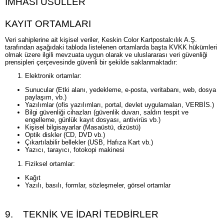
İMHASI USULLER
KAYIT ORTAMLARI
Veri sahiplerine ait kişisel veriler, Keskin Color Kartpostalcılık A.Ş.
tarafından aşağıdaki tabloda listelenen ortamlarda başta KVKK hükümleri
olmak üzere ilgili mevzuata uygun olarak ve uluslararası veri güvenliği
prensipleri çerçevesinde güvenli bir şekilde saklanmaktadır:
Elektronik ortamlar:
Sunucular (Etki alanı, yedekleme, e-posta, veritabanı, web, dosya
paylaşım, vb.)
Yazılımlar (ofis yazılımları, portal, devlet uygulamaları, VERBİS.)
Bilgi güvenliği cihazları (güvenlik duvarı, saldırı tespit ve
engelleme, günlük kayıt dosyası, antivirüs vb.)
Kişisel bilgisayarlar (Masaüstü, dizüstü)
Optik diskler (CD, DVD vb.)
Çıkartılabilir bellekler (USB, Hafıza Kart vb.)
Yazıcı, tarayıcı, fotokopi makinesi
Fiziksel ortamlar:
Kağıt
Yazılı, basılı, formlar, sözleşmeler, görsel ortamlar
9. TEKNİK VE İDARİ TEDBİRLER