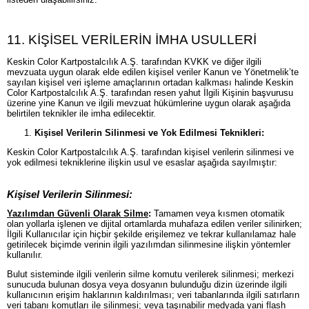
11. KİŞİSEL VERİLERİN İMHA USULLERİ
Keskin Color Kartpostalcılık A.Ş. tarafından KVKK ve diğer ilgili
mevzuata uygun olarak elde edilen kişisel veriler Kanun ve Yönetmelik’te
sayılan kişisel veri işleme amaçlarının ortadan kalkması halinde Keskin
Color Kartpostalcılık A.Ş. tarafından resen yahut İlgili Kişinin başvurusu
üzerine yine Kanun ve ilgili mevzuat hükümlerine uygun olarak aşağıda
belirtilen teknikler ile imha edilecektir.
Kişisel Verilerin Silinmesi ve Yok Edilmesi Teknikleri:
Keskin Color Kartpostalcılık A.Ş. tarafından kişisel verilerin silinmesi ve
yok edilmesi tekniklerine ilişkin usul ve esaslar aşağıda sayılmıştır:
Kişisel Verilerin Silinmesi:
Yazılımdan Güvenli Olarak Silme
:
Tamamen veya kısmen otomatik
olan yollarla işlenen ve dijital ortamlarda muhafaza edilen veriler silinirken;
İlgili Kullanıcılar için hiçbir şekilde erişilemez ve tekrar kullanılamaz hale
getirilecek biçimde verinin ilgili yazılımdan silinmesine ilişkin yöntemler
kullanılır.
Bulut sisteminde ilgili verilerin silme komutu verilerek silinmesi; merkezi
sunucuda bulunan dosya veya dosyanın bulunduğu dizin üzerinde ilgili
kullanıcının erişim haklarının kaldırılması; veri tabanlarında ilgili satırların
veri tabanı komutları ile silinmesi; veya taşınabilir medyada yani flash