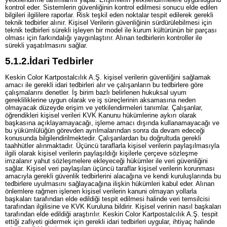
kontrol eder. Sistemlerin güvenliğinin kontrol edilmesi sonucu elde edilen
bilgileri ilgililere raporlar. Risk teşkil eden noktalar tespit edilerek gerekli
teknik tedbirler alınır. Kişisel Verilerin güvenliğinin sürdürülebilmesi için
teknik tedbirleri sürekli işleyen bir model ile kurum kültürünün bir parçası
olması için farkındalığı yaygınlaştırır. Alınan tedbirlerin kontroller ile
sürekli yaşatılmasını sağlar.
5.1.2.
İdari Tedbirler
Keskin Color Kartpostalcılık A.Ş. kişisel verilerin güvenliğini sağlamak
amacı ile gerekli idari tedbirleri alır ve çalışanların bu tedbirlere göre
çalışmalarını denetler. İş birim bazlı belirlenen hukuksal uyum
gerekliliklerine uygun olarak ve iş süreçlerinin aksamasına neden
olmayacak düzeyde erişim ve yetkilendirmeleri tanımlar. Çalışanlar,
öğrendikleri kişisel verileri KVK Kanunu hükümlerine aykırı olarak
başkasına açıklayamayacağı, işleme amacı dışında kullanamayacağı ve
bu yükümlülüğün görevden ayrılmalarından sonra da devam edeceği
konusunda bilgilendirilmektedir. Çalışanlardan bu doğrultuda gerekli
taahhütler alınmaktadır. Üçüncü taraflarla kişisel verilerin paylaşılmasıyla
ilgili olarak kişisel verilerin paylaşıldığı kişilerle çerçeve sözleşme
imzalanır yahut sözleşmelere ekleyeceği hükümler ile veri güvenliğini
sağlar. Kişisel veri paylaşılan üçüncü taraflar kişisel verilerin korunması
amacıyla gerekli güvenlik tedbirlerini alacağına ve kendi kuruluşlarında bu
tedbirlere uyulmasını sağlayacağına ilişkin hükümleri kabul eder. Alınan
önlemlere rağmen işlenen kişisel verilerin kanuni olmayan yollarla
başkaları tarafından elde edildiği tespit edilmesi halinde veri temsilcisi
tarafından ilgilisine ve KVK Kuruluna bildirir. Kişisel verinin nasıl başkaları
tarafından elde edildiği araştırılır. Keskin Color Kartpostalcılık A.Ş. tespit
ettiği zafiyeti gidermek için gerekli idari tedbirleri uygular, ihtiyaç halinde