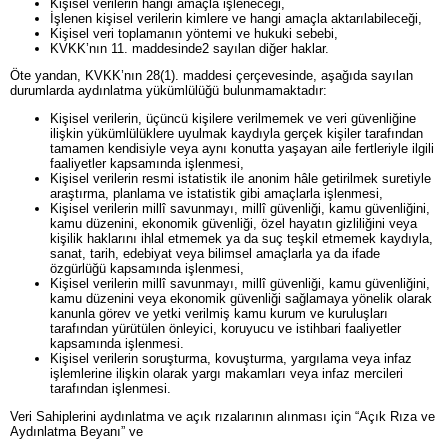
Kişisel verilerin hangi amaçla işleneceği,
İşlenen kişisel verilerin kimlere ve hangi amaçla aktarılabileceği,
Kişisel veri toplamanın yöntemi ve hukuki sebebi,
KVKK’nın 11. maddesinde2 sayılan diğer haklar.
Öte yandan, KVKK’nın 28(1). maddesi çerçevesinde, aşağıda sayılan
durumlarda aydınlatma yükümlülüğü bulunmamaktadır:
Kişisel verilerin, üçüncü kişilere verilmemek ve veri güvenliğine
ilişkin yükümlülüklere uyulmak kaydıyla gerçek kişiler tarafından
tamamen kendisiyle veya aynı konutta yaşayan aile fertleriyle ilgili
faaliyetler kapsamında işlenmesi,
Kişisel verilerin resmi istatistik ile anonim hâle getirilmek suretiyle
araştırma, planlama ve istatistik gibi amaçlarla işlenmesi,
Kişisel verilerin millî savunmayı, millî güvenliği, kamu güvenliğini,
kamu düzenini, ekonomik güvenliği, özel hayatın gizliliğini veya
kişilik haklarını ihlal etmemek ya da suç teşkil etmemek kaydıyla,
sanat, tarih, edebiyat veya bilimsel amaçlarla ya da ifade
özgürlüğü kapsamında işlenmesi,
Kişisel verilerin millî savunmayı, millî güvenliği, kamu güvenliğini,
kamu düzenini veya ekonomik güvenliği sağlamaya yönelik olarak
kanunla görev ve yetki verilmiş kamu kurum ve kuruluşları
tarafından yürütülen önleyici, koruyucu ve istihbari faaliyetler
kapsamında işlenmesi.
Kişisel verilerin soruşturma, kovuşturma, yargılama veya infaz
işlemlerine ilişkin olarak yargı makamları veya infaz mercileri
tarafından işlenmesi.
Veri Sahiplerini aydınlatma ve açık rızalarının alınması için “Açık Rıza ve
Aydınlatma Beyanı” ve