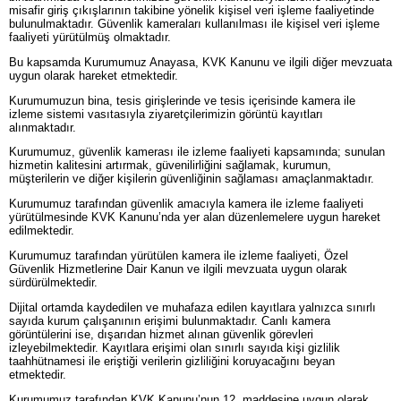
misafir giriş çıkışlarının takibine yönelik kişisel veri işleme faaliyetinde
bulunulmaktadır. Güvenlik kameraları kullanılması ile kişisel veri işleme
faaliyeti yürütülmüş olmaktadır.
Bu kapsamda Kurumumuz Anayasa, KVK Kanunu ve ilgili diğer mevzuata
uygun olarak hareket etmektedir.
Kurumumuzun bina, tesis girişlerinde ve tesis içerisinde kamera ile
izleme sistemi vasıtasıyla ziyaretçilerimizin görüntü kayıtları
alınmaktadır.
Kurumumuz, güvenlik kamerası ile izleme faaliyeti kapsamında; sunulan
hizmetin kalitesini artırmak, güvenilirliğini sağlamak, kurumun,
müşterilerin ve diğer kişilerin güvenliğinin sağlaması amaçlanmaktadır.
Kurumumuz tarafından güvenlik amacıyla kamera ile izleme faaliyeti
yürütülmesinde KVK Kanunu’nda yer alan düzenlemelere uygun hareket
edilmektedir.
Kurumumuz tarafından yürütülen kamera ile izleme faaliyeti, Özel
Güvenlik Hizmetlerine Dair Kanun ve ilgili mevzuata uygun olarak
sürdürülmektedir.
Dijital ortamda kaydedilen ve muhafaza edilen kayıtlara yalnızca sınırlı
sayıda kurum çalışanının erişimi bulunmaktadır. Canlı kamera
görüntülerini ise, dışarıdan hizmet alınan güvenlik görevleri
izleyebilmektedir. Kayıtlara erişimi olan sınırlı sayıda kişi gizlilik
taahhütnamesi ile eriştiği verilerin gizliliğini koruyacağını beyan
etmektedir.
Kurumumuz tarafından KVK Kanunu’nun 12. maddesine uygun olarak,