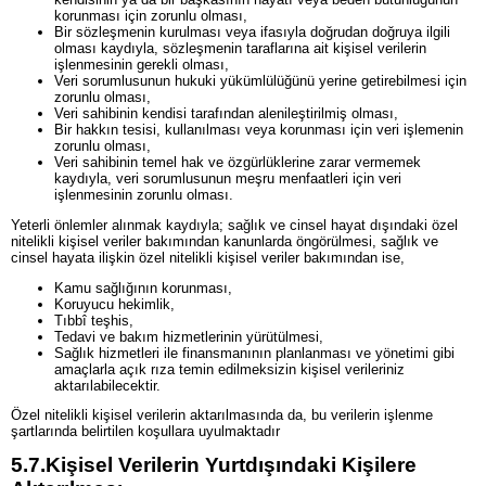
korunması için zorunlu olması,
Bir sözleşmenin kurulması veya ifasıyla doğrudan doğruya ilgili
olması kaydıyla, sözleşmenin taraflarına ait kişisel verilerin
işlenmesinin gerekli olması,
Veri sorumlusunun hukuki yükümlülüğünü yerine getirebilmesi için
zorunlu olması,
Veri sahibinin kendisi tarafından alenileştirilmiş olması,
Bir hakkın tesisi, kullanılması veya korunması için veri işlemenin
zorunlu olması,
Veri sahibinin temel hak ve özgürlüklerine zarar vermemek
kaydıyla, veri sorumlusunun meşru menfaatleri için veri
işlenmesinin zorunlu olması.
Yeterli önlemler alınmak kaydıyla; sağlık ve cinsel hayat dışındaki özel
nitelikli kişisel veriler bakımından kanunlarda öngörülmesi, sağlık ve
cinsel hayata ilişkin özel nitelikli kişisel veriler bakımından ise,
Kamu sağlığının korunması,
Koruyucu hekimlik,
Tıbbî teşhis,
Tedavi ve bakım hizmetlerinin yürütülmesi,
Sağlık hizmetleri ile finansmanının planlanması ve yönetimi gibi
amaçlarla açık rıza temin edilmeksizin kişisel verileriniz
aktarılabilecektir.
Özel nitelikli kişisel verilerin aktarılmasında da, bu verilerin işlenme
şartlarında belirtilen koşullara uyulmaktadır
5.7.
Kişisel Verilerin Yurtdışındaki Kişilere