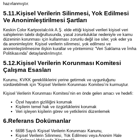
hazırlanmıştır.
5.11.
Kişisel Verilerin Silinmesi, Yok Edilmesi
Ve Anonimleştirilmesi Şartları
Keskin Color Kartpostalcılık A.Ş. elde ettiği kişisel verileri kişisel veri
sahiplerinin talebi doğrultusunda, yasal zorunluluklar nedeniyle ve kamu
düzeninin korunması için kullanması zorunlu değil ise siler, yok eder ya
da anonimleştirir. Kişisel verilerin silinmesi, yok edilmesi ve
anonimleştirilmesine ilişkin kurallar ve yöntemimiz “Veri Saklama ve İmha
Politikasında” detaylandırılmıştır.
5.12.
Kişisel Verilerin Korunması Komitesi
Çalışma Esasları
Kurumu, KVKK gerekliliklerini yerine getirmek ve uygunluğunu
sürdürebilmek için “Kişisel Verilerin Korunması Komitesi’ni kurmuştur.
Kişisel Verilerin Korunması Komitesi’nin en önde gelen amacı ve hedefi:
Özel hayatın gizliliğini korumak
Kişilerin temel hak ve özgürlüklerini korumak
Veri işleyen kişilerin görev ve yetkilerini düzenlemek
6.
Referans Dokümanlar
6698 Sayılı Kişisel Verilerin Korunması Kanunu,
Kişisel Verilerin Silinmesi, Yok Edilmesi veya Anonim Hale