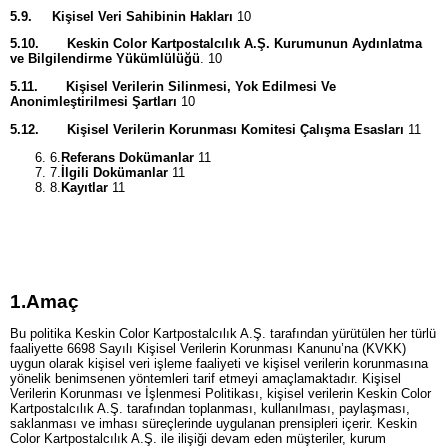
5.9.
Kişisel Veri Sahibinin Hakları
10
5.10.
Keskin Color Kartpostalcılık A.Ş. Kurumunun Aydınlatma
ve Bilgilendirme Yükümlülüğü
. 10
5.11.
Kişisel Verilerin Silinmesi, Yok Edilmesi Ve
Anonimleştirilmesi Şartları
10
5.12.
Kişisel Verilerin Korunması Komitesi Çalışma Esasları
11
6.
Referans Dokümanlar
11
7.
İlgili Dokümanlar
11
8.
Kayıtlar
11
1.
Amaç
Bu politika Keskin Color Kartpostalcılık A.Ş. tarafından yürütülen her türlü
faaliyette 6698 Sayılı Kişisel Verilerin Korunması Kanunu’na (KVKK)
uygun olarak kişisel veri işleme faaliyeti ve kişisel verilerin korunmasına
yönelik benimsenen yöntemleri tarif etmeyi amaçlamaktadır. Kişisel
Verilerin Korunması ve İşlenmesi Politikası, kişisel verilerin Keskin Color
Kartpostalcılık A.Ş. tarafından toplanması, kullanılması, paylaşması,
saklanması ve imhası süreçlerinde uygulanan prensipleri içerir. Keskin
Color Kartpostalcılık A.Ş. ile ilişiği devam eden müşteriler, kurum