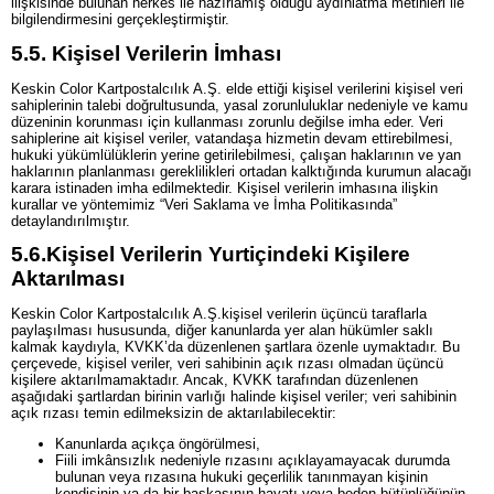
ilişkisinde bulunan herkes ile hazırlamış olduğu aydınlatma metinleri ile
bilgilendirmesini gerçekleştirmiştir.
5.5.
Kişisel Verilerin İmhası
Keskin Color Kartpostalcılık A.Ş. elde ettiği kişisel verilerini kişisel veri
sahiplerinin talebi doğrultusunda, yasal zorunluluklar nedeniyle ve kamu
düzeninin korunması için kullanması zorunlu değilse imha eder. Veri
sahiplerine ait kişisel veriler, vatandaşa hizmetin devam ettirebilmesi,
hukuki yükümlülüklerin yerine getirilebilmesi, çalışan haklarının ve yan
haklarının planlanması gereklilikleri ortadan kalktığında kurumun alacağı
karara istinaden imha edilmektedir. Kişisel verilerin imhasına ilişkin
kurallar ve yöntemimiz “Veri Saklama ve İmha Politikasında”
detaylandırılmıştır.
5.6.
Kişisel Verilerin Yurtiçindeki Kişilere
Aktarılması
Keskin Color Kartpostalcılık A.Ş.kişisel verilerin üçüncü taraflarla
paylaşılması hususunda, diğer kanunlarda yer alan hükümler saklı
kalmak kaydıyla, KVKK’da düzenlenen şartlara özenle uymaktadır. Bu
çerçevede, kişisel veriler, veri sahibinin açık rızası olmadan üçüncü
kişilere aktarılmamaktadır. Ancak, KVKK tarafından düzenlenen
aşağıdaki şartlardan birinin varlığı halinde kişisel veriler; veri sahibinin
açık rızası temin edilmeksizin de aktarılabilecektir:
Kanunlarda açıkça öngörülmesi,
Fiili imkânsızlık nedeniyle rızasını açıklayamayacak durumda
bulunan veya rızasına hukuki geçerlilik tanınmayan kişinin
kendisinin ya da bir başkasının hayatı veya beden bütünlüğünün