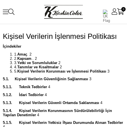
0
Kişisel Verilerin İşlenmesi Politikası
İçindekiler
1.
Amaç
. 2
2.
Kapsam
.. 2
3.
Yetki ve Sorumluluklar
2
4.
Tanımlar ve Kısaltmalar
2
5.
Kişisel Verilerin Korunması ve İşlenmesi Politikası
3
5.1.
Kişisel Verilerin Güvenliğinin Sağlanması
3
5.1.1.
Teknik Tedbirler
4
5.1.2.
İdari Tedbirler
4
5.1.3.
Kişisel Verilerin Güvenli Ortamda Saklanması
4
5.1.4.
Kişisel Verilerin Korunmasının Sürdürülebilirliği İçin
Yapılan Denetimler
4
5.1.5.
Kişisel Verilerin Yetkisiz İfşası Durumunda Alınan Tedbirler
4