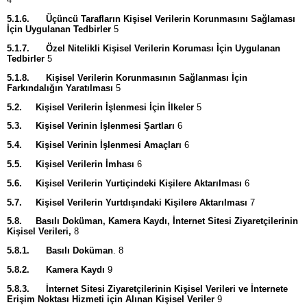
5.1.6.
Üçüncü Tarafların Kişisel Verilerin Korunmasını Sağlaması
İçin Uygulanan Tedbirler
5
5.1.7.
Özel Nitelikli Kişisel Verilerin Koruması İçin Uygulanan
Tedbirler
5
5.1.8.
Kişisel Verilerin Korunmasının Sağlanması İçin
Farkındalığın Yaratılması
5
5.2.
Kişisel Verilerin İşlenmesi İçin İlkeler
5
5.3.
Kişisel Verinin İşlenmesi Şartları
6
5.4.
Kişisel Verinin İşlenmesi Amaçları
6
5.5.
Kişisel Verilerin İmhası
6
5.6.
Kişisel Verilerin Yurtiçindeki Kişilere Aktarılması
6
5.7.
Kişisel Verilerin Yurtdışındaki Kişilere Aktarılması
7
5.8.
Basılı Doküman, Kamera Kaydı, İnternet Sitesi Ziyaretçilerinin
Kişisel Verileri,
8
5.8.1.
Basılı Doküman
. 8
5.8.2.
Kamera Kaydı
9
5.8.3.
İnternet Sitesi Ziyaretçilerinin Kişisel Verileri ve İnternete
Erişim Noktası Hizmeti için
Alınan Kişisel Veriler
9