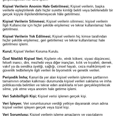
Kişisel Verilerin Anonim Hale Getirilmesi;
Kişisel verilerin, başka
verilerle eşleştirilerek dahi hiçbir surette kimliği belirli veya belirlenebilir bir
gerçek kişiyle ilişkilendirilemeyecek hâle getirilmesi.
Kişisel Verilerin Silinmesi;
Kişisel verilerin silinmesi; kişisel verilerin
İlgili Kullanıcılar için hiçbir şekilde erişilemez ve tekrar kullanılamaz hale
getirilmesi.
Kişisel Verilerin Yok Edilmesi;
Kişisel verilerin hiç kimse tarafından
hiçbir şekilde erişilemez, geri getirilemez ve tekrar kullanılamaz hale
getirilmesi işlemi.
Kurul;
Kişisel Verileri Koruma Kurulu.
Özel Nitelikli Kişisel Veri;
Kişilerin ırkı, etnik kökeni, siyasi düşüncesi,
felsefi inancı, dini, mezhebi veya diğer inançları, kılık ve kıyafeti, dernek,
vakıf ya da sendika üyeliği, sağlığı, cinsel hayatı, ceza mahkûmiyeti ve
güvenlik tedbirleriyle ilgili verileri ile biyometrik ve genetik verileri.
Periyodik İmha;
Kanun’da yer alan kişisel verilerin işlenme şartlarının
tamamının ortadan kalkması durumunda kişisel verileri saklama ve imha
politikasında belirtilen ve tekrar eden aralıklarla re’sen gerçekleştirilecek
silme, yok etme veya anonim hale getirme işlemi.
Veri Sahibi/İlgili Kişi;
Kişisel verisi işlenen gerçek kişi.
Veri İşleyen
; Veri sorumlusunun verdiği yetkiye dayanarak onun adına
kişisel verileri işleyen gerçek veya tüzel kişi.
Veri Sorumlusu;
Kişisel verilerin işleme amaçlarını ve vasıtalarını