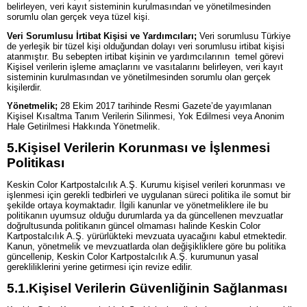
belirleyen, veri kayıt sisteminin kurulmasından ve yönetilmesinden
sorumlu olan gerçek veya tüzel kişi.
Veri Sorumlusu İrtibat Kişisi ve Yardımcıları;
Veri sorumlusu Türkiye
de yerleşik bir tüzel kişi olduğundan dolayı veri sorumlusu irtibat kişisi
atanmıştır. Bu sebepten irtibat kişinin ve yardımcılarının temel görevi
Kişisel verilerin işleme amaçlarını ve vasıtalarını belirleyen, veri kayıt
sisteminin kurulmasından ve yönetilmesinden sorumlu olan gerçek
kişilerdir.
Yönetmelik;
28 Ekim 2017 tarihinde Resmi Gazete’de yayımlanan
Kişisel Kısaltma Tanım Verilerin Silinmesi, Yok Edilmesi veya Anonim
Hale Getirilmesi Hakkında Yönetmelik.
5.
Kişisel Verilerin Korunması ve İşlenmesi
Politikası
Keskin Color Kartpostalcılık A.Ş. Kurumu kişisel verileri korunması ve
işlenmesi için gerekli tedbirleri ve uygulanan süreci politika ile somut bir
şekilde ortaya koymaktadır. İlgili kanunlar ve yönetmeliklere ile bu
politikanın uyumsuz olduğu durumlarda ya da güncellenen mevzuatlar
doğrultusunda politikanın güncel olmaması halinde Keskin Color
Kartpostalcılık A.Ş. yürürlükteki mevzuata uyacağını kabul etmektedir.
Kanun, yönetmelik ve mevzuatlarda olan değişikliklere göre bu politika
güncellenip, Keskin Color Kartpostalcılık A.Ş. kurumunun yasal
gerekliliklerini yerine getirmesi için revize edilir.
5.1.
Kişisel Verilerin Güvenliğinin Sağlanması