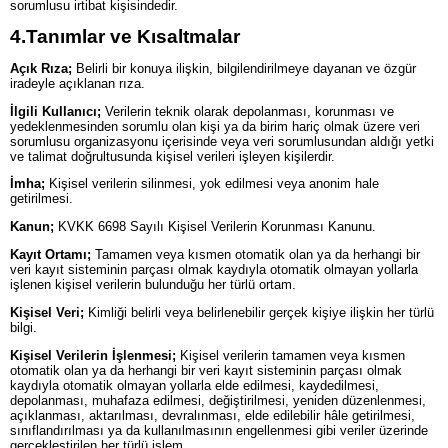
sorumlusu irtibat kişisindedir.
4.
Tanımlar ve Kısaltmalar
Açık Rıza;
Belirli bir konuya ilişkin, bilgilendirilmeye dayanan ve özgür
iradeyle açıklanan rıza.
İlgili Kullanıcı;
Verilerin teknik olarak depolanması, korunması ve
yedeklenmesinden sorumlu olan kişi ya da birim hariç olmak üzere veri
sorumlusu organizasyonu içerisinde veya veri sorumlusundan aldığı yetki
ve talimat doğrultusunda kişisel verileri işleyen kişilerdir.
İmha;
Kişisel verilerin silinmesi, yok edilmesi veya anonim hale
getirilmesi.
Kanun;
KVKK 6698 Sayılı Kişisel Verilerin Korunması Kanunu.
Kayıt Ortamı;
Tamamen veya kısmen otomatik olan ya da herhangi bir
veri kayıt sisteminin parçası olmak kaydıyla otomatik olmayan yollarla
işlenen kişisel verilerin bulunduğu her türlü ortam.
Kişisel Veri;
Kimliği belirli veya belirlenebilir gerçek kişiye ilişkin her türlü
bilgi.
Kişisel Verilerin İşlenmesi;
Kişisel verilerin tamamen veya kısmen
otomatik olan ya da herhangi bir veri kayıt sisteminin parçası olmak
kaydıyla otomatik olmayan yollarla elde edilmesi, kaydedilmesi,
depolanması, muhafaza edilmesi, değiştirilmesi, yeniden düzenlenmesi,
açıklanması, aktarılması, devralınması, elde edilebilir hâle getirilmesi,
sınıflandırılması ya da kullanılmasının engellenmesi gibi veriler üzerinde
gerçekleştirilen her türlü işlem.