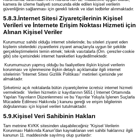
kamera ile izleme faaliyeti sonucunda elde edilen kişisel verilerin
güvenliğinin sağlanması için gerekli teknik ve idari tedbirler alınmaktadır.
5.8.3.
İnternet Sitesi Ziyaretçilerinin Kişisel
Verileri ve İnternete Erişim Noktası Hizmeti için
Alınan Kişisel Veriler
Kurumumuz sahibi olduğu internet sitelerinde; bu siteleri ziyaret eden
kişilerin sitelerdeki ziyaretlerini ziyaret amaçlarıyla uygun bir şekilde
gerçekleştirmelerini temin etmek; teknik vasıtalarla (Örn. çerezler-cookie
gibi) site içerisindeki internet hareketleri kaydedilmektedir.
Kurumumuzun yapmış olduğu bu faaliyetlere ilişkin kişisel verilerin
korunması ve işlenmesine ilişkin detaylı açıklamalar ilgili internet
sitelerinin “İnternet Sitesi Gizlilik Politikası” metinleri içerisinde yer
almaktadır.
Şirketimiz açık noktalarda bütün ziyaretçilerine ücretsiz internet hizmeti
vermektedir. Verilen hizmetin iz kayıtlarının 5651 ( İnternet Ortamında
Yapılan Yayınların Düzenlenmesi ve bu Yayınlar Yoluyla İşlenen Suçlarla
Mücadele Edilmesi Hakkında ) kanunu gereği ve erişim bilgilerinin
doğrulanması için kişisel verileri tutulmaktadır.
5.9.
Kişisel Veri Sahibinin Hakları
Tam metnine KVKK sitesinden ulaşabileceğiniz “Kişisel Verilerin
Korunması Hakkında Kanun”dan kaynaklanan veri sahibi haklarınız ilgili
kanunun 11. maddesinde sayılmış olup şunlardır: