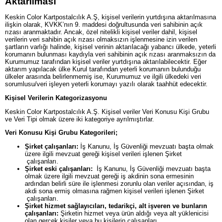
Aktarılması
Keskin Color Kartpostalcılık A.Ş, kişisel verilerin yurtdışına aktarılmasına
ilişkin olarak, KVKK’nın 9. maddesi doğrultusunda veri sahibinin açık
rızası aranmaktadır. Ancak, özel nitelikli kişisel veriler dahil, kişisel
verilerin veri sahibin açık rızası olmaksızın işlenmesine izin verilen
şartların varlığı halinde, kişisel verinin aktarılacağı yabancı ülkede, yeterli
korumanın bulunması kaydıyla veri sahibinin açık rızası aranmaksızın da
Kurumumuz tarafından kişisel veriler yurtdışına aktarılabilecektir. Eğer
aktarım yapılacak ülke Kurul tarafından yeterli korumanın bulunduğu
ülkeler arasında belirlenmemiş ise, Kurumumuz ve ilgili ülkedeki veri
sorumlusu/veri işleyen yeterli korumayı yazılı olarak taahhüt edecektir.
Kişisel Verilerin Kategorizasyonu
Keskin Color Kartpostalcılık A.Ş. Kişisel veriler Veri Konusu Kişi Grubu
ve Veri Tipi olmak üzere iki kategoriye ayrılmıştırlar.
Veri Konusu Kişi Grubu Kategorileri;
Şirket çalışanları:
İş Kanunu, İş Güvenliği mevzuatı başta olmak
üzere ilgili mevzuat gereği kişisel verileri işlenen Şirket
çalışanları.
Şirket eski çalışanları:
İş Kanunu, İş Güvenliği mevzuatı başta
olmak üzere ilgili mevzuat gereği iş akdinin sona ermesinin
ardından belirli süre ile işlenmesi zorunlu olan veriler açısından, iş
akdi sona ermiş olmasına rağmen kişisel verileri işlenen Şirket
çalışanları.
Şirket hizmet sağlayıcıları, tedarikçi, alt işveren ve bunların
çalışanları:
Şirketin hizmet veya ürün aldığı veya alt yüklenicisi
olan gerçek kişiler veya bu kişilerin çalışanları.