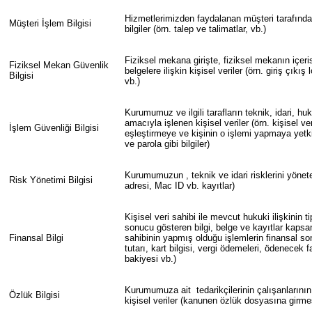
Hizmetlerimizden faydalanan müşteri tarafından 
Müşteri İşlem Bilgisi
bilgiler (örn. talep ve talimatlar, vb.)
Fiziksel mekana girişte, fiziksel mekanın içeri
Fiziksel Mekan Güvenlik
belgelere ilişkin kişisel veriler (örn. giriş çıkış 
Bilgisi
vb.)
Kurumumuz ve ilgili tarafların teknik, idari, hu
amacıyla işlenen kişisel veriler (örn. kişisel veri
İşlem Güvenliği Bilgisi
eşleştirmeye ve kişinin o işlemi yapmaya yetkil
ve parola gibi bilgiler)
Kurumumuzun , teknik ve idari risklerini yöneteb
Risk Yönetimi Bilgisi
adresi, Mac ID vb. kayıtlar)
Kişisel veri sahibi ile mevcut hukuki ilişkinin ti
sonucu gösteren bilgi, belge ve kayıtlar kapsam
Finansal Bilgi
sahibinin yapmış olduğu işlemlerin finansal son
tutarı, kart bilgisi, vergi ödemeleri, ödenecek f
bakiyesi vb.)
Kurumumuza ait tedarikçilerinin çalışanlarını
Özlük Bilgisi
kişisel veriler (kanunen özlük dosyasına girmes