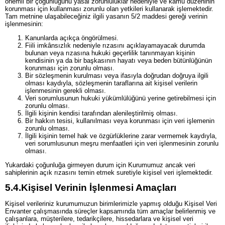
önemli bir çoğunluğunu yasal zorunluluklar nedeniyle ve kamu düzeninin
korunması için kullanması zorunlu olan yetkileri kullanarak işlemektedir.
Tam metnine ulaşabileceğiniz ilgili yasanın 5/2 maddesi gereği verinin
işlenmesinin:
Kanunlarda açıkça öngörülmesi.
Fiili imkânsızlık nedeniyle rızasını açıklayamayacak durumda
bulunan veya rızasına hukuki geçerlilik tanınmayan kişinin
kendisinin ya da bir başkasının hayatı veya beden bütünlüğünün
korunması için zorunlu olması.
Bir sözleşmenin kurulması veya ifasıyla doğrudan doğruya ilgili
olması kaydıyla, sözleşmenin taraflarına ait kişisel verilerin
işlenmesinin gerekli olması.
Veri sorumlusunun hukuki yükümlülüğünü yerine getirebilmesi için
zorunlu olması.
İlgili kişinin kendisi tarafından alenileştirilmiş olması.
Bir hakkın tesisi, kullanılması veya korunması için veri işlemenin
zorunlu olması.
İlgili kişinin temel hak ve özgürlüklerine zarar vermemek kaydıyla,
veri sorumlusunun meşru menfaatleri için veri işlenmesinin zorunlu
olması.
Yukardaki çoğunluğa girmeyen durum için Kurumumuz ancak veri
sahiplerinin açık rızasını temin etmek suretiyle kişisel veri işlemektedir.
5.4.
Kişisel Verinin İşlenmesi Amaçları
Kişisel verileriniz kurumumuzun birimlerimizle yapmış olduğu Kişisel Veri
Envanter çalışmasında süreçler kapsamında tüm amaçlar belirlenmiş ve
çalışanlara, müşterilere, tedarikçilere, hissedarlara ve kişisel veri