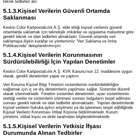
teknik tedbirleri alır.
5.1.3.
Kişisel Verilerin Güvenli Ortamda
Saklanması
Keskin Color Kartpostalcılık A.Ş. elde ettiği kişisel verilerini güvenli
ortamlarda saklamak için teknolojik imkânlar ve uygulama maliyetine göre
gerekli teknik ve idari tedbirleri almaktadır. Güvenli ortamda veri
saklamaya ilişkin kurallar ve yöntemimiz “Veri Saklama ve İmha
Politikasında” detaylandırılmıştır.
5.1.4.
Kişisel Verilerin Korunmasının
Sürdürülebilirliği İçin Yapılan Denetimler
Keskin Color Kartpostalcılık A.Ş. KVK Kanunu’nun 12. maddesine uygun
olarak, gerekli denetimleri yapar ve yaptırır.
Veri Koruma Kişisel Bilgi Yönetimi sistemlerinin sürdürülebilirliğini
sağlamak için iç ve dış denetimlerin yapılması sağlar. Sistemler düzenli
olarak izlenmektedir. Yönetim sistemleri denetimleri, uyarı sistemlerinin
ürettiği veriler ve sistemlerin izlenmesi sonrası bulguların tespit edilmesi
sonrası gerekli teknik ve idari tedbirler alınmaktadır. Yapılan denetimlerde
kişisel verilerin hukuka aykırı erişilmesi ya da işlenmesi tespit edildiğinde
Kişisel Verilerin Korunması İrtibat Kişisine bildirilmektedir. Kurum
yönetimi, irtibat kişisi ve ekibi tarafından bilgilendirilmektedir.
5.1.5.
Kişisel Verilerin Yetkisiz İfşası
Durumunda Alınan Tedbirler