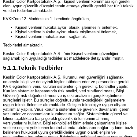
Keskin Color Kartpostalcılık A.Ş., kişisel verilerin korunması için gerekli
olan uygun güvenlik düzeyini temin etmeye yönelik gerekli her türlü teknik
ve idari tedbirleri almaktadır.
KVKK’nın 12. Maddesinin 1. bendinde öngörülen;
Kişisel verilerin hukuka aykırı olarak işlenmesini önlemek,
Kişisel verilere hukuka aykırı olarak erişilmesini önlemek,
Kişisel verilerin muhafazasını sağlamak.
Tedbirlerini almaktadır.
Keskin Color Kartpostalcılık A.Ş. .’nin Kişisel verilerin güvenliğini
sağlamak için uyguladığı tedbirler alt maddelerde detaylandırılmıştır.
5.1.1.
Teknik Tedbirler
Keskin Color Kartpostalcılık A.Ş. Kurumu, veri güvenliğini sağlamak
amacıyla bilgili ve deneyimli kişiler istihdam eder ve personeline gerekli
KVK eğitimlerini verir. Kurulan sistemler için gerekli iç kontroller yapılır.
Kurulan sistemler kapsamında risk analizi, veri sınıflandırması, Bilgi
Güvenliği risk değerlendirmesi ve iş etki analizinin gerçekleştirilmesi
süreçlerini işletir. Bu süreçler doğrultusunda teknolojideki gelişmelere
uygun teknik önlemler alınmaktadır. Gelişen teknolojiye uygun altyapı
yatırımlar yapılır. Virüs koruma sistemleri ve güvenlik duvarlarını içeren
yazılımlar ve donanımların kurulmasını sağlar. Sistemlerinin güncel ve
bilinen açıklıklara karşı gerekli güvenlik önlemlerinin alınmış
versiyonlarını kullanır. Bilgi teknolojileri birimlerinde çalışanların kişisel
verilere erişimi yetkilerinin kontrol altında tutulmasını sağlar. İş birim bazlı
belirlenen hukuksal uyum gerekliliklerine uygun olarak erişim ve
yetkilendirme tanımlarını yapar. Erişimlerin yetkilendirmelere uygunluğunu