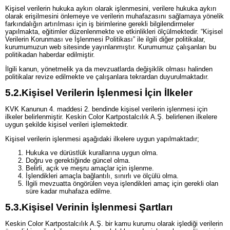
Kişisel verilerin hukuka aykırı olarak işlenmesini, verilere hukuka aykırı
olarak erişilmesini önlemeye ve verilerin muhafazasını sağlamaya yönelik
farkındalığın artırılması için iş birimlerine gerekli bilgilendirmeler
yapılmakta, eğitimler düzenlenmekte ve etkinlikleri ölçülmektedir. “Kişisel
Verilerin Korunması ve İşlenmesi Politikası” ile ilgili diğer politikalar,
kurumumuzun web sitesinde yayınlanmıştır. Kurumumuz çalışanları bu
politikadan haberdar edilmiştir.
İlgili kanun, yönetmelik ya da mevzuatlarda değişiklik olması halinden
politikalar revize edilmekte ve çalışanlara tekrardan duyurulmaktadır.
5.2.
Kişisel Verilerin İşlenmesi İçin İlkeler
KVK Kanunun 4. maddesi 2. bendinde kişisel verilerin işlenmesi için
ilkeler belirlenmiştir. Keskin Color Kartpostalcılık A.Ş. belirlenen ilkelere
uygun şekilde kişisel verileri işlemektedir.
Kişisel verilerin işlenmesi aşağıdaki ilkelere uygun yapılmaktadır;
Hukuka ve dürüstlük kurallarına uygun olma.
Doğru ve gerektiğinde güncel olma.
Belirli, açık ve meşru amaçlar için işlenme.
İşlendikleri amaçla bağlantılı, sınırlı ve ölçülü olma.
İlgili mevzuatta öngörülen veya işlendikleri amaç için gerekli olan
süre kadar muhafaza edilme.
5.3.
Kişisel Verinin İşlenmesi Şartları
Keskin Color Kartpostalcılık A.Ş. bir kamu kurumu olarak işlediği verilerin