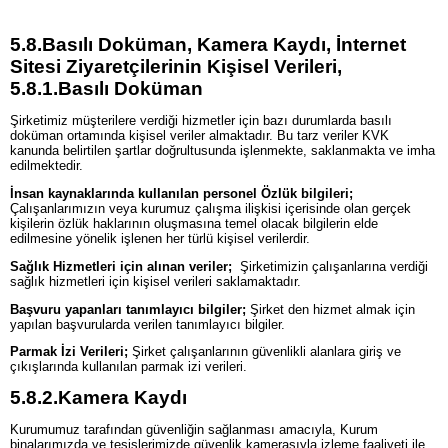
5.8.
Basılı Doküman, Kamera Kaydı, İnternet
Sitesi Ziyaretçilerinin Kişisel Verileri,
5.8.1.
Basılı Doküman
Şirketimiz müşterilere verdiği hizmetler için bazı durumlarda basılı
doküman ortamında kişisel veriler almaktadır. Bu tarz veriler KVK
kanunda belirtilen şartlar doğrultusunda işlenmekte, saklanmakta ve imha
edilmektedir.
İnsan kaynaklarında kullanılan personel Özlük bilgileri;
Çalışanlarımızın veya kurumuz çalışma ilişkisi içerisinde olan gerçek
kişilerin özlük haklarının oluşmasına temel olacak bilgilerin elde
edilmesine yönelik işlenen her türlü kişisel verilerdir.
Sağlık Hizmetleri için alınan veriler;
Şirketimizin çalışanlarına verdiği
sağlık hizmetleri için kişisel verileri saklamaktadır.
Başvuru yapanları tanımlayıcı bilgiler;
Şirket den hizmet almak için
yapılan başvurularda verilen tanımlayıcı bilgiler.
Parmak İzi Verileri;
Şirket çalışanlarının güvenlikli alanlara giriş ve
çıkışlarında kullanılan parmak izi verileri.
5.8.2.
Kamera Kaydı
Kurumumuz tarafından güvenliğin sağlanması amacıyla, Kurum
binalarımızda ve tesislerimizde güvenlik kamerasıyla izleme faaliyeti ile