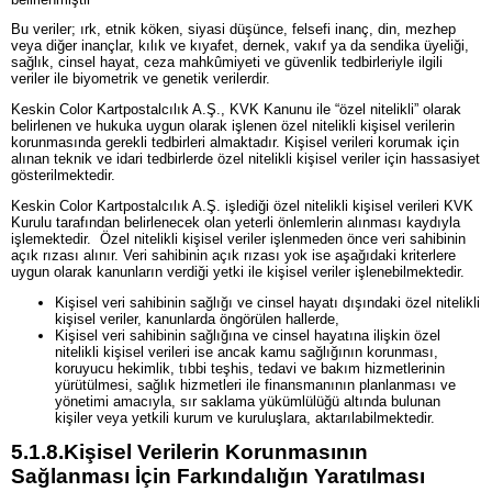
Bu veriler; ırk, etnik köken, siyasi düşünce, felsefi inanç, din, mezhep
veya diğer inançlar, kılık ve kıyafet, dernek, vakıf ya da sendika üyeliği,
sağlık, cinsel hayat, ceza mahkûmiyeti ve güvenlik tedbirleriyle ilgili
veriler ile biyometrik ve genetik verilerdir.
Keskin Color Kartpostalcılık A.Ş., KVK Kanunu ile “özel nitelikli” olarak
belirlenen ve hukuka uygun olarak işlenen özel nitelikli kişisel verilerin
korunmasında gerekli tedbirleri almaktadır. Kişisel verileri korumak için
alınan teknik ve idari tedbirlerde özel nitelikli kişisel veriler için hassasiyet
gösterilmektedir.
Keskin Color Kartpostalcılık A.Ş. işlediği özel nitelikli kişisel verileri KVK
Kurulu tarafından belirlenecek olan yeterli önlemlerin alınması kaydıyla
işlemektedir. Özel nitelikli kişisel veriler işlenmeden önce veri sahibinin
açık rızası alınır. Veri sahibinin açık rızası yok ise aşağıdaki kriterlere
uygun olarak kanunların verdiği yetki ile kişisel veriler işlenebilmektedir.
Kişisel veri sahibinin sağlığı ve cinsel hayatı dışındaki özel nitelikli
kişisel veriler, kanunlarda öngörülen hallerde,
Kişisel veri sahibinin sağlığına ve cinsel hayatına ilişkin özel
nitelikli kişisel verileri ise ancak kamu sağlığının korunması,
koruyucu hekimlik, tıbbi teşhis, tedavi ve bakım hizmetlerinin
yürütülmesi, sağlık hizmetleri ile finansmanının planlanması ve
yönetimi amacıyla, sır saklama yükümlülüğü altında bulunan
kişiler veya yetkili kurum ve kuruluşlara, aktarılabilmektedir.
5.1.8.
Kişisel Verilerin Korunmasının
Sağlanması İçin Farkındalığın Yaratılması