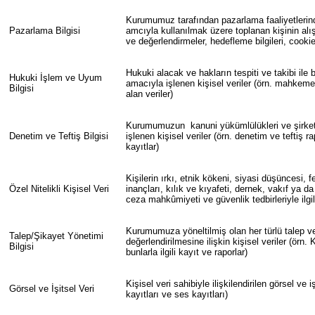
Kurumumuz tarafından pazarlama faaliyetlerind
Pazarlama Bilgisi
amcıyla kullanılmak üzere toplanan kişinin alışk
ve değerlendirmeler, hedefleme bilgileri, cookie 
Hukuki alacak ve hakların tespiti ve takibi ile
Hukuki İşlem ve Uyum
amacıyla işlenen kişisel veriler (örn. mahkeme 
Bilgisi
alan veriler)
Kurumumuzun kanuni yükümlülükleri ve şirket
Denetim ve Teftiş Bilgisi
işlenen kişisel veriler (örn. denetim ve teftiş ra
kayıtlar)
Kişilerin ırkı, etnik kökeni, siyasi düşüncesi, f
Özel Nitelikli Kişisel Veri
inançları, kılık ve kıyafeti, dernek, vakıf ya da
ceza mahkûmiyeti ve güvenlik tedbirleriyle ilgili
Kurumumuza yöneltilmiş olan her türlü talep v
Talep/Şikayet Yönetimi
değerlendirilmesine ilişkin kişisel veriler (örn
Bilgisi
bunlarla ilgili kayıt ve raporlar)
Kişisel veri sahibiyle ilişkilendirilen görsel ve i
Görsel ve İşitsel Veri
kayıtları ve ses kayıtları)