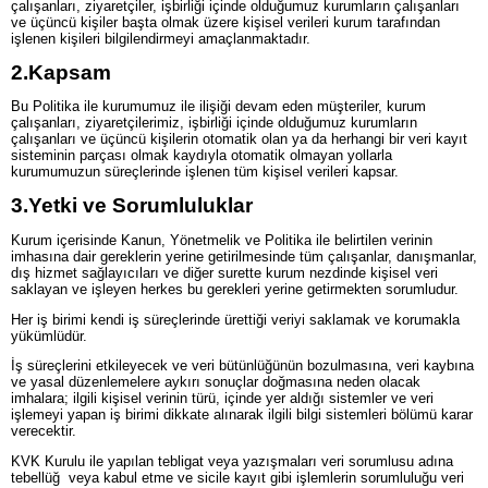
çalışanları, ziyaretçiler, işbirliği içinde olduğumuz kurumların çalışanları
ve üçüncü kişiler başta olmak üzere kişisel verileri kurum tarafından
işlenen kişileri bilgilendirmeyi amaçlanmaktadır.
2.
Kapsam
Bu Politika ile kurumumuz ile ilişiği devam eden müşteriler, kurum
çalışanları, ziyaretçilerimiz, işbirliği içinde olduğumuz kurumların
çalışanları ve üçüncü kişilerin otomatik olan ya da herhangi bir veri kayıt
sisteminin parçası olmak kaydıyla otomatik olmayan yollarla
kurumumuzun süreçlerinde işlenen tüm kişisel verileri kapsar.
3.
Yetki ve Sorumluluklar
Kurum içerisinde Kanun, Yönetmelik ve Politika ile belirtilen verinin
imhasına dair gereklerin yerine getirilmesinde tüm çalışanlar, danışmanlar,
dış hizmet sağlayıcıları ve diğer surette kurum nezdinde kişisel veri
saklayan ve işleyen herkes bu gerekleri yerine getirmekten sorumludur.
Her iş birimi kendi iş süreçlerinde ürettiği veriyi saklamak ve korumakla
yükümlüdür.
İş süreçlerini etkileyecek ve veri bütünlüğünün bozulmasına, veri kaybına
ve yasal düzenlemelere aykırı sonuçlar doğmasına neden olacak
imhalara; ilgili kişisel verinin türü, içinde yer aldığı sistemler ve veri
işlemeyi yapan iş birimi dikkate alınarak ilgili bilgi sistemleri bölümü karar
verecektir.
KVK Kurulu ile yapılan tebligat veya yazışmaları veri sorumlusu adına
tebellüğ veya kabul etme ve sicile kayıt gibi işlemlerin sorumluluğu veri