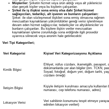
Müşteriler:
Şirketin hizmet veya ürün aldığı veya alt yüklenicisi
olan gerçek kişiler veya bu kişilerin çalışanları.
Şirket ile iş ilişkisi sona ermiş olsa dahi Şirket hizmet
sağlayıcıları, tedarikçi, alt işveren ve bunların çalışanları:
Şirket ile olan sözleşmesel ilişkileri sona ermiş olmasına rağmen
mevzuattan kaynaklanan yükümlülükler gereği verisi işlenilmeye
devam eden hizmet sağlayıcılar, tedarikçiler ve altyükleniciler ve
bunların çalışanları. Bu kişilere ilişkin veriler mevzuattan
kaynaklanan işleme zorunluluğu sona erdiğinde ilgili prosedür
uyarınca silinecek veya anonim hale getirilecektir.
Veri Tipi Kategorileri;
Veri Kategorisi
Kişisel Veri Kategorizasyonu Açıklama
Ehliyet, nüfus cüzdanı, ikametgâh, pasaport, av
dokümanlarda yer alan bilgiler (örn. TCKN, pas
Kimlik Bilgisi
Soyad, fotoğraf, doğum yeri, doğum tarihi, yaş,
cüzdanı örneği)
Kişiyle iletişim kurulması amacıyla kullanılan bi
İletişim Bilgisi
numarası, cep telefonu numarası, adres)
Veri sahibinin konumunu tespit etmeye yarayan 
Lokasyon Verisi
edinilen lokasyon verileri)