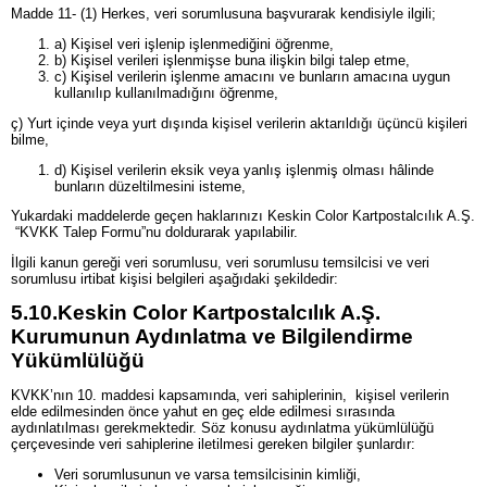
Madde 11- (1) Herkes, veri sorumlusuna başvurarak kendisiyle ilgili;
a) Kişisel veri işlenip işlenmediğini öğrenme,
b) Kişisel verileri işlenmişse buna ilişkin bilgi talep etme,
c) Kişisel verilerin işlenme amacını ve bunların amacına uygun
kullanılıp kullanılmadığını öğrenme,
ç) Yurt içinde veya yurt dışında kişisel verilerin aktarıldığı üçüncü kişileri
bilme,
d) Kişisel verilerin eksik veya yanlış işlenmiş olması hâlinde
bunların düzeltilmesini isteme,
Yukardaki maddelerde geçen haklarınızı Keskin Color Kartpostalcılık A.Ş.
“KVKK Talep Formu”nu doldurarak yapılabilir.
İlgili kanun gereği veri sorumlusu, veri sorumlusu temsilcisi ve veri
sorumlusu irtibat kişisi belgileri aşağıdaki şekildedir:
5.10.
Keskin Color Kartpostalcılık A.Ş.
Kurumunun Aydınlatma ve Bilgilendirme
Yükümlülüğü
KVKK’nın 10. maddesi kapsamında, veri sahiplerinin, kişisel verilerin
elde edilmesinden önce yahut en geç elde edilmesi sırasında
aydınlatılması gerekmektedir. Söz konusu aydınlatma yükümlülüğü
çerçevesinde veri sahiplerine iletilmesi gereken bilgiler şunlardır:
Veri sorumlusunun ve varsa temsilcisinin kimliği,