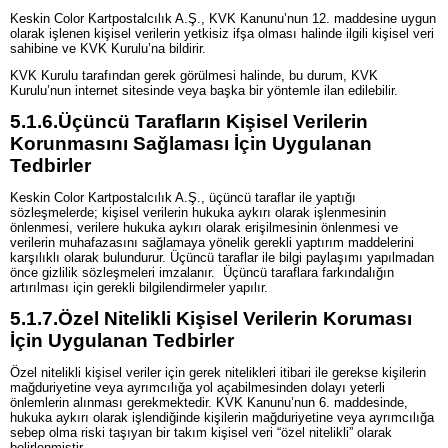
Keskin Color Kartpostalcılık A.Ş., KVK Kanunu’nun 12. maddesine uygun
olarak işlenen kişisel verilerin yetkisiz ifşa olması halinde ilgili kişisel veri
sahibine ve KVK Kurulu’na bildirir.
KVK Kurulu tarafından gerek görülmesi halinde, bu durum, KVK
Kurulu’nun internet sitesinde veya başka bir yöntemle ilan edilebilir.
5.1.6.
Üçüncü Tarafların Kişisel Verilerin
Korunmasını Sağlaması İçin Uygulanan
Tedbirler
Keskin Color Kartpostalcılık A.Ş., üçüncü taraflar ile yaptığı
sözleşmelerde; kişisel verilerin hukuka aykırı olarak işlenmesinin
önlenmesi, verilere hukuka aykırı olarak erişilmesinin önlenmesi ve
verilerin muhafazasını sağlamaya yönelik gerekli yaptırım maddelerini
karşılıklı olarak bulundurur. Üçüncü taraflar ile bilgi paylaşımı yapılmadan
önce gizlilik sözleşmeleri imzalanır. Üçüncü taraflara farkındalığın
artırılması için gerekli bilgilendirmeler yapılır.
5.1.7.
Özel Nitelikli Kişisel Verilerin Koruması
İçin Uygulanan Tedbirler
Özel nitelikli kişisel veriler için gerek nitelikleri itibari ile gerekse kişilerin
mağduriyetine veya ayrımcılığa yol açabilmesinden dolayı yeterli
önlemlerin alınması gerekmektedir. KVK Kanunu’nun 6. maddesinde,
hukuka aykırı olarak işlendiğinde kişilerin mağduriyetine veya ayrımcılığa
sebep olma riski taşıyan bir takım kişisel veri “özel nitelikli” olarak
belirlenmiştir