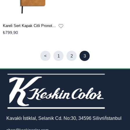
Kareli Sert Kapak Citli Pronote Defter 17 x 24 CM - Turuncu
₺799,90
<
1
2
3
Kavaklı İstiklal, Selanik Cd. No:30, 34596 Silivri/İstanbul
shop@keskincolor.com