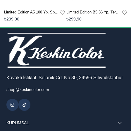
Limited Edition B5 36 Yp. Terzi Dikişli Defter - 2li Monet
Limited Edition B5 36 Yp. Terzi Dikişi - 2li Matisse
₺299,90
₺299,90
₺
Kavaklı İstiklal, Selanik Cd. No:30, 34596 Silivri/İstanbul
shop@keskincolor.com
KURUMSAL