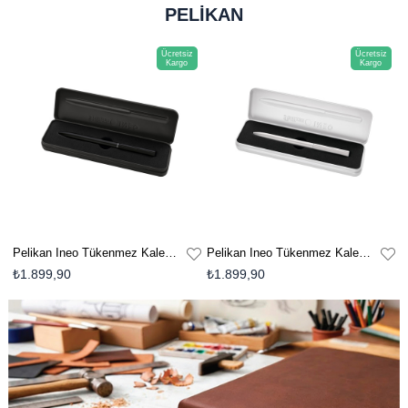
PELİKAN
Ücretsiz
Ücretsiz
Kargo
Kargo
Pelikan Ineo Tükenmez Kalem Metal Kutu Gümüş
Pelikan Ineo Tükenmez Kalem Metal Kutu Haki
₺1.899,90
₺1.899,90
₺