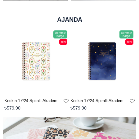
AJANDA
Ücretsiz
Ücretsiz
Kargo
Kargo
Yeni
Yeni
n
Ürün
Ürün
Keskin 17*24 Spiralli Akademik Ajanda - Çiçek
Keskin 17*24 Spiralli Akademik Ajanda - Nova
₺579,90
₺579,90