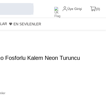
Üye Girişi
0
ALAR
💖 EN SEVİLENLER
co Fosforlu Kalem Neon Turuncu
mler