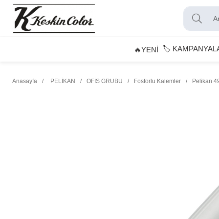
🏷️ KAMPANYAL
🔥YENİ
Anasayfa
PELİKAN
OFİS GRUBU
Fosforlu Kalemler
Pelikan 4