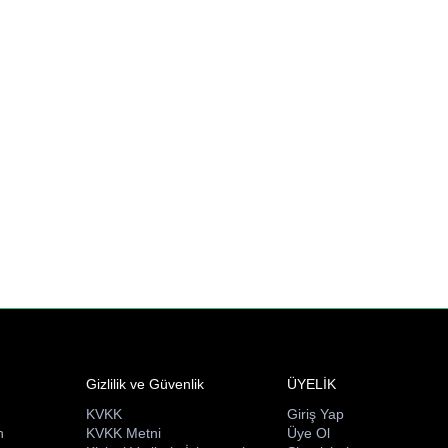
Gizlilik ve Güvenlik
ÜYELİK
KVKK
Giriş Yap
n
KVKK Metni
Üye Ol