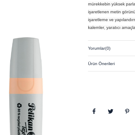
mürekkebin yüksek parlak
işaretlenen metin görünür
işaretleme ve yapılandırm
kalemler, yaratıcı amaçl
Yorumlar
(0)
Ürün Önerileri