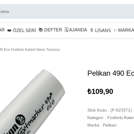
AR
📚 DEFTER
🗓 AJANDA
✨ MARK
👑 ÖZEL SERİ
🔖 LİSANS
90 Eco Fosforlu Kalem Neon Turuncu
Pelikan 490 E
₺109,90
Stok Kodu
(P-823371)
Kategori
:
Fosforlu Kale
Marka
:
Pelikan