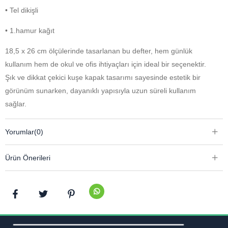
• Tel dikişli
• 1.hamur kağıt
18,5 x 26 cm ölçülerinde tasarlanan bu defter, hem günlük
kullanım hem de okul ve ofis ihtiyaçları için ideal bir seçenektir.
Şık ve dikkat çekici kuşe kapak tasarımı sayesinde estetik bir
görünüm sunarken, dayanıklı yapısıyla uzun süreli kullanım
sağlar.
İç sayfalarında yer alan çizgili düzen, yazı yazmayı daha konforlu
Yorumlar
(0)
ve düzenli hale getirir. 1. hamur kağıt kullanımı, kalemin sayfa
üzerinde rahatça kaymasını sağlar ve mürekkep dağılımını
Ürün Önerileri
minimuma indirir.
Tel dikişli ciltleme sistemi sayesinde sayfalar sağlam bir şekilde bir
arada tutulur ve defter kolayca açılıp kapanabilir. Hafif ve
taşınabilir yapısıyla çantanızda rahatlıkla yer bulur.