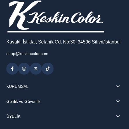
Hem işlevselliği hem de modern tasarımı bir arada sunan bu
defter, günlük notlarınızdan ders çalışmalarınıza kadar her alanda
size eşlik eder.
Kavaklı İstiklal, Selanik Cd. No:30, 34596 Silivri/İstanbul
shop@keskincolor.com
KURUMSAL
Gizlilik ve Güvenlik
ÜYELİK