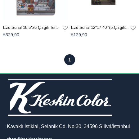
Ezo Sunal 18,5*26 Çizgili Terzi Dikişli Kuşe Kapak Defter - No:01
Ezo Sunal 12*17 40 Yp.Çizgili Terzi Dikişli Kuşe Kapak Not Defteri - No:4
₺329,90
₺129,90
1
Kavaklı İstiklal, Selanik Cd. No:30, 34596 Silivri/İstanbul
shop@keskincolor.com