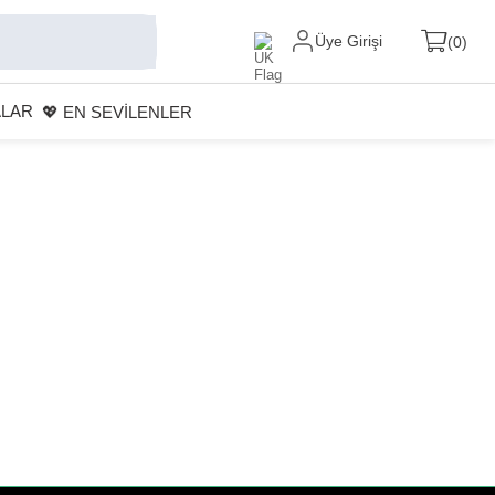
Üye Girişi
0
ALAR
💖 EN SEVİLENLER