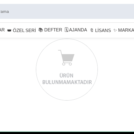
AR
📚 DEFTER
🗓 AJANDA
✨ MARK
👑 ÖZEL SERİ
🔖 LİSANS