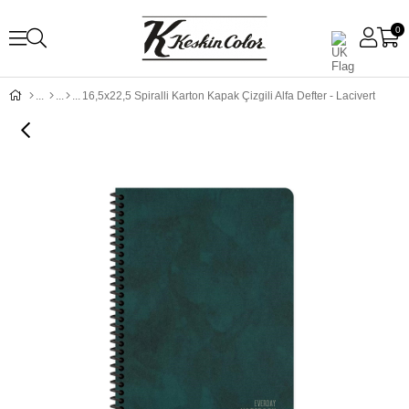
0
16,5x22,5 Spiralli Karton Kapak Çizgili Alfa Defter - Lacivert