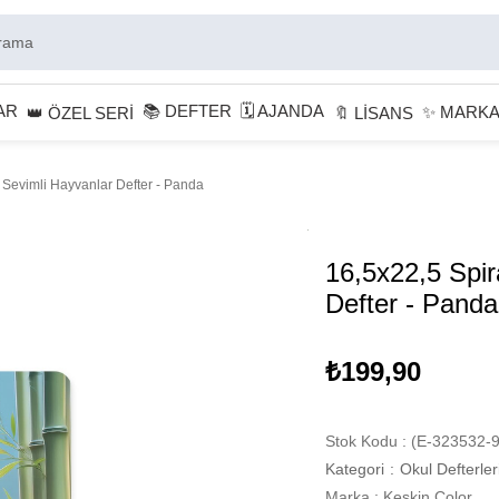
AR
📚 DEFTER
🗓 AJANDA
✨ MARK
👑 ÖZEL SERİ
🔖 LİSANS
i Sevimli Hayvanlar Defter - Panda
16,5x22,5 Spir
Defter - Panda
₺199,90
Stok Kodu
(E-323532-9
Kategori
:
Okul Defterler
Marka
:
Keskin Color