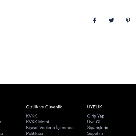
Gizlilik ve Güvenlik
ÜYELİK
KVKK
Giriş Yap
n
KVKK Metni
Üye Ol
ı
Kişisel Verilerin İşlenmesi
Siparişlerim
iz
Politikası
Sepetim