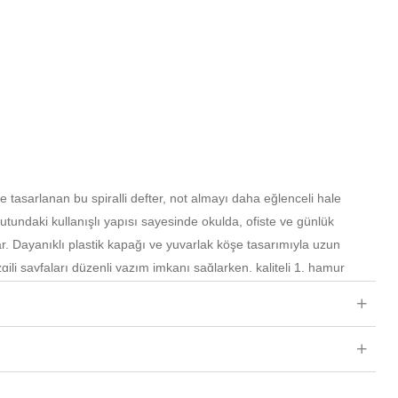
le tasarlanan bu spiralli defter, not almayı daha eğlenceli hale
utundaki kullanışlı yapısı sayesinde okulda, ofiste ve günlük
ar. Dayanıklı plastik kapağı ve yuvarlak köşe tasarımıyla uzun
zgili sayfaları düzenli yazım imkanı sağlarken, kaliteli 1. hamur
 deneyimi sunar. Şık ve sevimli tasarımıyla kırtasiye severlerin
efterdir.