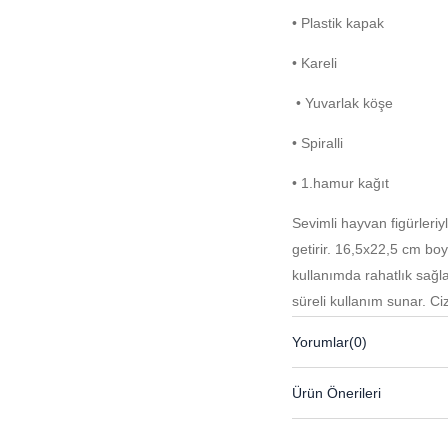
• Plastik kapak
• Kareli
• Yuvarlak köşe
• Spiralli
• 1.hamur kağıt
Sevimli hayvan figürleriy
getirir. 16,5x22,5 cm boy
kullanımda rahatlık sağl
süreli kullanım sunar. Çi
kağıdı konforlu bir yazım
Yorumlar
(0)
favorisi olacak ideal bir d
Ürün Önerileri