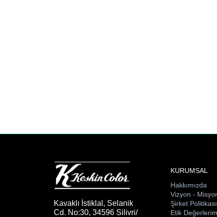
KURUMSAL
Hakkımızda
Vizyon - Misyo
Kavaklı İstiklal, Selanik
Şirket Politikas
Cd. No:30, 34596 Silivri/
Etik Değerlerim