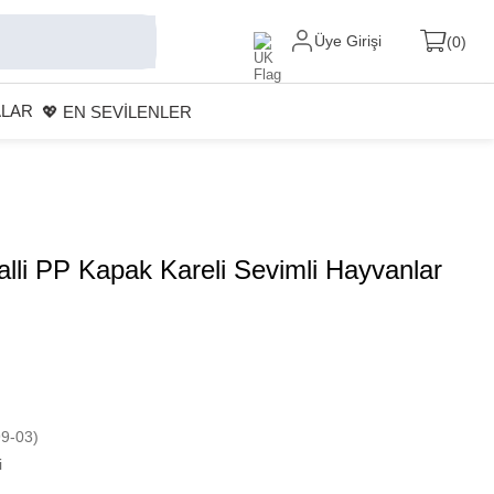
Üye Girişi
0
ALAR
💖 EN SEVİLENLER
alli PP Kapak Kareli Sevimli Hayvanlar
9-03)
i