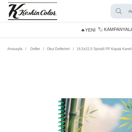
🏷️ KAMPANYAL
🔥YENİ
Anasayfa
Defter
Okul Defterleri
16,5x22,5 Spiralli PP Kapak Karel