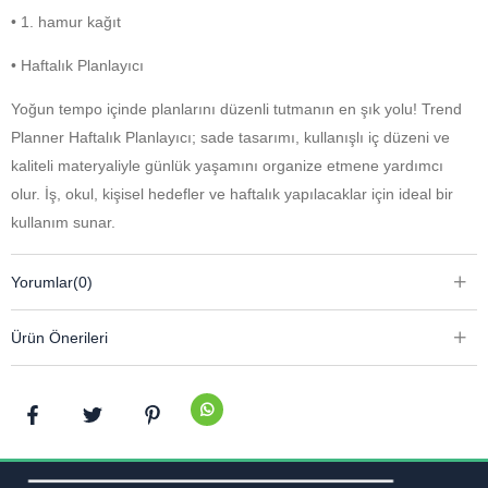
• 1. hamur kağıt
• Haftalık Planlayıcı
Yoğun tempo içinde planlarını düzenli tutmanın en şık yolu! Trend
Planner Haftalık Planlayıcı; sade tasarımı, kullanışlı iç düzeni ve
kaliteli materyaliyle günlük yaşamını organize etmene yardımcı
olur. İş, okul, kişisel hedefler ve haftalık yapılacaklar için ideal bir
kullanım sunar.
Kompakt boyutu sayesinde çantanda kolayca taşıyabilir, spiral
Yorumlar
(0)
yapısıyla sayfaları rahatça kullanabilirsin. Kaliteli 1. hamur kağıdı
ile konforlu bir yazım deneyimi sağlar. Haftanı planlarken
Ürün Önerileri
motivasyonunu artıran modern ve düzenli bir yardımcıdır.