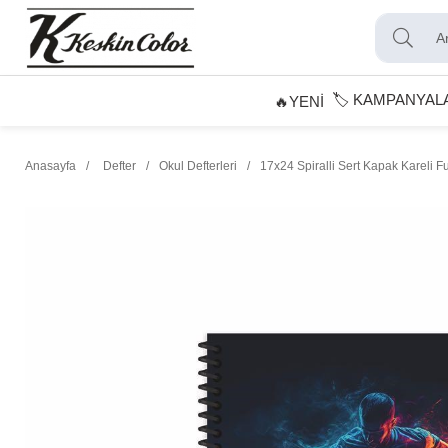
🏷️ KAMPANYAL
🔥YENİ
Anasayfa
Defter
Okul Defterleri
17x24 Spiralli Sert Kapak Kareli F