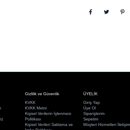
Gizlilik ve Güvenlik
ÜYELİK
KVKK
Giriş Yap
n
KVKK Metni
Üye Ol
ı
Kişisel Verilerin İşlenmesi
Siparişlerim
iz
Politikası
Sepetim
Kişisel Verileri Saklama ve
Müşteri Hizmetleri İletişi