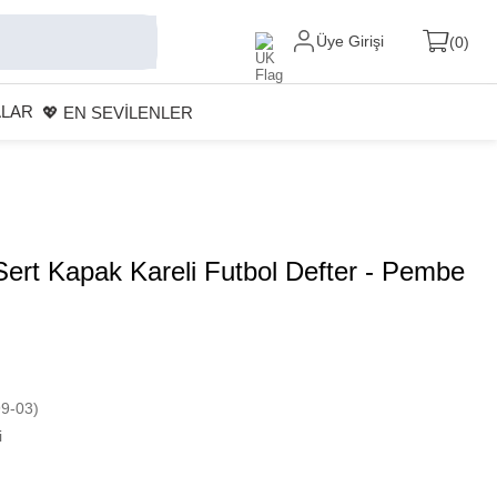
Üye Girişi
0
ALAR
💖 EN SEVİLENLER
 Sert Kapak Kareli Futbol Defter - Pembe
9-03)
i