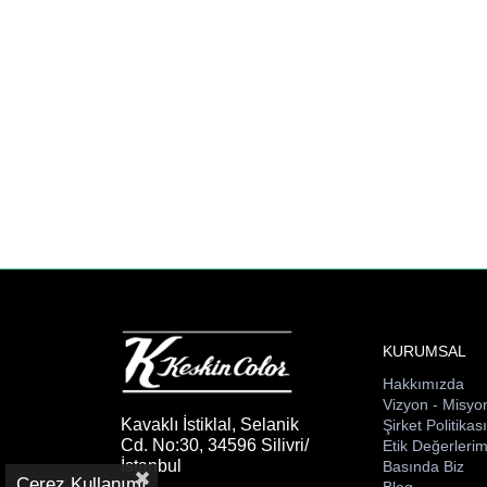
KURUMSAL
Hakkımızda
Vizyon - Misyo
Kavaklı İstiklal, Selanik
Şirket Politikas
Cd. No:30, 34596 Silivri/
Etik Değerlerim
İstanbul
Basında Biz
Çerez Kullanımı