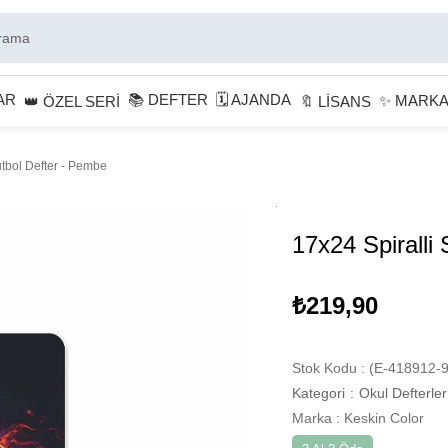
AR
📚 DEFTER
🗓 AJANDA
✨ MARK
👑 ÖZEL SERİ
🔖 LİSANS
utbol Defter - Pembe
17x24 Spiralli
₺219,90
Stok Kodu
(E-418912-9
Kategori
:
Okul Defterler
Marka
:
Keskin Color