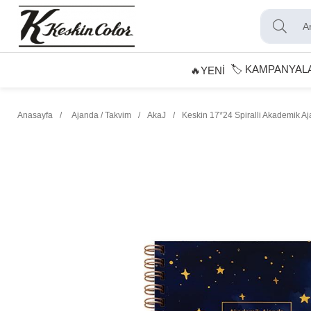
🏷️ KAMPANYAL
🔥YENİ
Anasayfa
Ajanda / Takvim
AkaJ
Keskin 17*24 Spiralli Akademik A