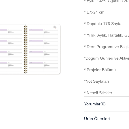
* Eylül 2026- Ağustos 2
* 17x24 cm
* Dopdolu 176 Sayfa
* Yıllık, Aylık, Haftalık,
* Ders Programı ve Bilgi
*Doğum Günleri ve Aktivi
* Projeler Bölümü
*Not Sayfaları
* Neşeli Stickler
Yorumlar
(0)
* Cepli
Ürün Önerileri