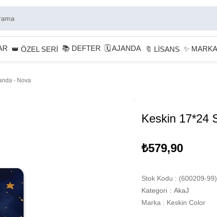
AR
📚 DEFTER
🗓 AJANDA
✨ MARK
👑 ÖZEL SERİ
🔖 LİSANS
janda - Nova
Keskin 17*24 S
₺579,90
Stok Kodu
(600209-99)
Kategori
:
AkaJ
Marka
:
Keskin Color