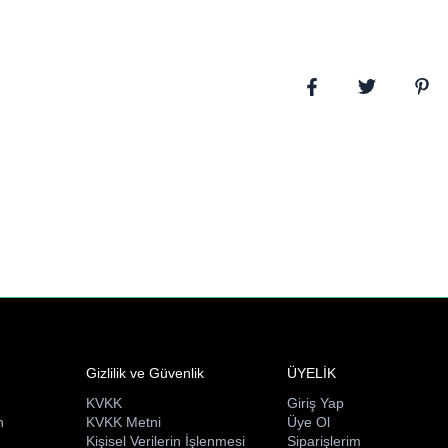
Gizlilik ve Güvenlik
ÜYELİK
KVKK
Giriş Yap
n
KVKK Metni
Üye Ol
ı
Kişisel Verilerin İşlenmesi
Siparişlerim