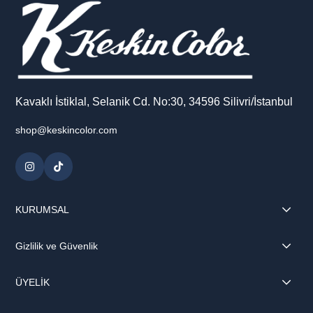
Kaliteli 1. hamur kağıdı; kalem, tükenmez ve çeşitli çizim
tekniklerinde konforlu bir kullanım deneyimi sunar. Hem öğrenciler
hem de profesyonel kullanım için pratik ve estetik bir yardımcıdır.
Kavaklı İstiklal, Selanik Cd. No:30, 34596 Silivri/İstanbul
shop@keskincolor.com
KURUMSAL
Gizlilik ve Güvenlik
ÜYELİK