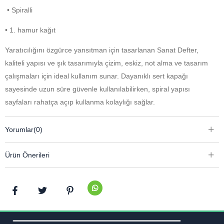
• Spiralli
• 1. hamur kağıt
Yaratıcılığını özgürce yansıtman için tasarlanan Sanat Defter,
kaliteli yapısı ve şık tasarımıyla çizim, eskiz, not alma ve tasarım
çalışmaları için ideal kullanım sunar. Dayanıklı sert kapağı
sayesinde uzun süre güvenle kullanılabilirken, spiral yapısı
sayfaları rahatça açıp kullanma kolaylığı sağlar.
Kaliteli 1. hamur kağıdı; kalem, tükenmez ve çeşitli çizim
Yorumlar
(0)
tekniklerinde konforlu bir kullanım deneyimi sunar. Hem öğrenciler
hem de profesyonel kullanım için pratik ve estetik bir yardımcıdır.
Ürün Önerileri
Yaratıcılığını özgürce yansıtman için tasarlanan Sanat Defteri,
kaliteli yapısı ve şık tasarımıyla çizim, eskiz, not alma ve tasarım
çalışmaları için ideal kullanım sunar. Dayanıklı sert kapağı
sayesinde uzun süre güvenle kullanılabilirken, spiral yapısı
sayfaları rahatça açıp kullanma kolaylığı sağlar.