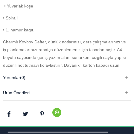
• Yuvarlak köşe
• Spiralli
• 1. hamur kağıt.
Charmlı Kovboy Defter, günlük notlarınızı, ders çalışmalarınızı ve
iş planlamalarınızı rahatça düzenlemeniz için tasarlanmıştır. A4
boyutu sayesinde geniş yazım alanı sunarken, çizgili sayfa yapısı
düzenli not tutmayı kolaylaştırır. Dayanıklı karton kapağı uzun
süreli kullanım sağlarken, spiralli tasarımı sayfaları rahatça
Yorumlar
(0)
çevirmenize yardımcı olur. Yuvarlak köşe detayı modern ve şık bir
görünüm kazandırırken, kaliteli 1. hamur kağıdı konforlu bir yazım
Ürün Önerileri
deneyimi sunar.