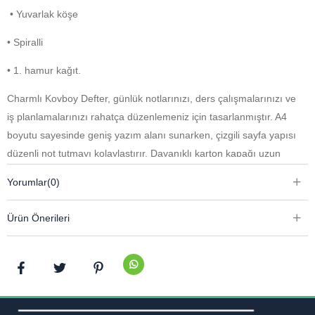
• Yuvarlak köşe
• Spiralli
• 1. hamur kağıt.
Charmlı Kovboy Defter, günlük notlarınızı, ders çalışmalarınızı ve
iş planlamalarınızı rahatça düzenlemeniz için tasarlanmıştır. A4
boyutu sayesinde geniş yazım alanı sunarken, çizgili sayfa yapısı
düzenli not tutmayı kolaylaştırır. Dayanıklı karton kapağı uzun
süreli kullanım sağlarken, spiralli tasarımı sayfaları rahatça
Yorumlar
(0)
çevirmenize yardımcı olur. Yuvarlak köşe detayı modern ve şık bir
görünüm kazandırırken, kaliteli 1. hamur kağıdı konforlu bir yazım
Ürün Önerileri
deneyimi sunar.