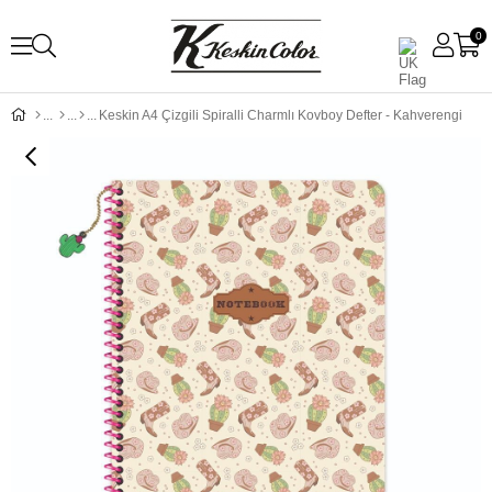
0
Keskin A4 Çizgili Spiralli Charmlı Kovboy Defter - Kahverengi