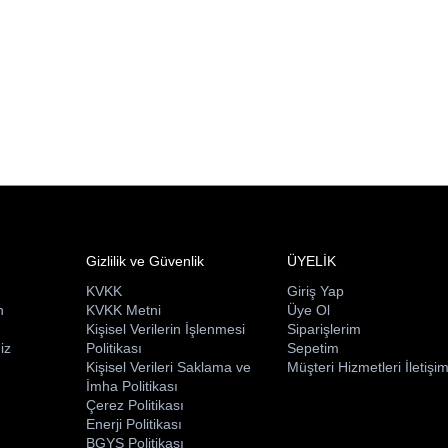
Gizlilik ve Güvenlik
ÜYELİK
KVKK
Giriş Yap
n
KVKK Metni
Üye Ol
ı
Kişisel Verilerin İşlenmesi
Siparişlerim
iz
Politikası
Sepetim
Kişisel Verileri Saklama ve
Müşteri Hizmetleri İletişi
İmha Politikası
Çerez Politikası
Enerji Politikası
BGYS Politikası