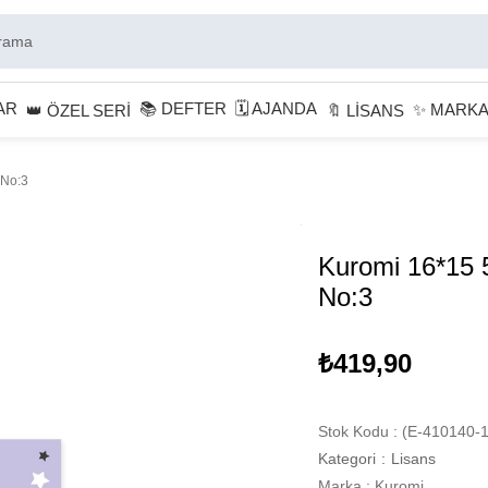
AR
📚 DEFTER
🗓 AJANDA
✨ MARK
👑 ÖZEL SERİ
🔖 LİSANS
 No:3
Kuromi 16*15 5
No:3
₺419,90
Stok Kodu
(E-410140-1
Kategori
:
Lisans
Marka
:
Kuromi