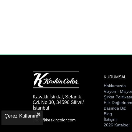
KURUMSAL
Hakkımızda
Vizyon - Misyo
Kavaklı İstiklal, Selanik
Şirket Politikas
Cd. No:30, 34596 Silivri/
Etik Değerlerim
İstanbul
Basında Biz
Blog
Çerez Kullanımı
İletişim
shop@keskincolor.com
2026 Katalog