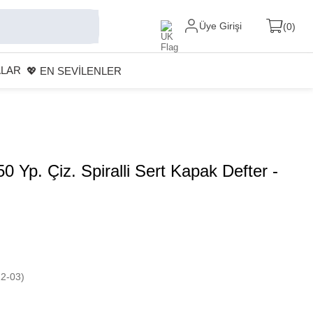
Üye Girişi
0
ALAR
💖 EN SEVİLENLER
0 Yp. Çiz. Spiralli Sert Kapak Defter -
2-03)