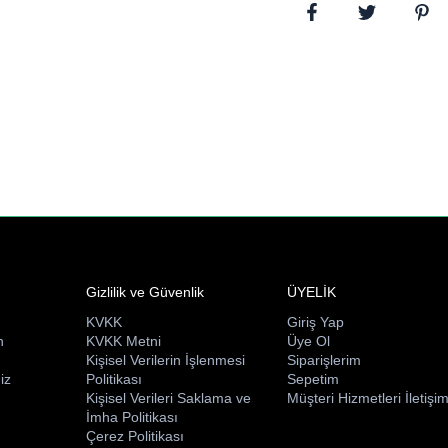
Gizlilik ve Güvenlik
ÜYELİK
KVKK
Giriş Yap
n
KVKK Metni
Üye Ol
ı
Kişisel Verilerin İşlenmesi
Siparişlerim
iz
Politikası
Sepetim
Kişisel Verileri Saklama ve
Müşteri Hizmetleri İletişi
İmha Politikası
Çerez Politikası