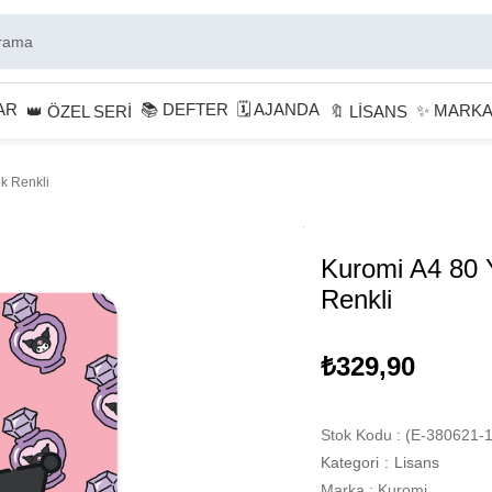
AR
📚 DEFTER
🗓 AJANDA
✨ MARK
👑 ÖZEL SERİ
🔖 LİSANS
ok Renkli
Kuromi A4 80 Y
Renkli
₺329,90
Stok Kodu
(E-380621-1
Kategori
:
Lisans
Marka
:
Kuromi