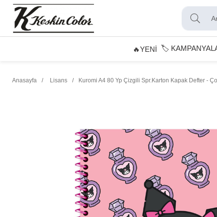
🏷️ KAMPANYAL
🔥YENİ
Anasayfa
Lisans
Kuromi A4 80 Yp Çizgili Spr.Karton Kapak Defter - Ç