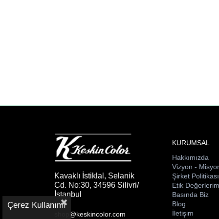
KURUMSAL
Hakkımızda
Vizyon - Misyo
Kavaklı İstiklal, Selanik
Şirket Politikas
Cd. No:30, 34596 Silivri/
Etik Değerlerim
İstanbul
Basında Biz
Blog
Çerez Kullanımı
İletişim
shop@keskincolor.com