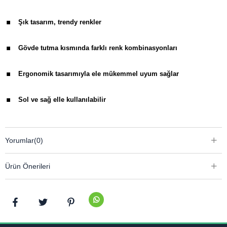
.
Şık tasarım, trendy renkler
.
Gövde tutma kısmında farklı renk kombinasyonları
.
Ergonomik tasarımıyla ele mükemmel uyum sağlar
.
Sol ve sağ elle kullanılabilir
.
1 adet mavi kartuş ürüne dahildir
Yorumlar
(0)
Ürün Önerileri