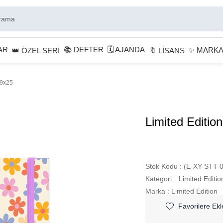
AR
📚 DEFTER
🗓 AJANDA
✨ MARK
👑 ÖZEL SERİ
🔖 LİSANS
19x25
Limited Edition
Stok Kodu
(E-XY-STT-
Kategori
:
Limited Editio
Marka
:
Limited Edition
Favorilere Ekl