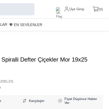
Üye Girişi
0
ALAR
💖 EN SEVİLENLER
 Spiralli Defter Çiçekler Mor 19x25
020EL23)
n
Fiyat Düşünce Haber
e
Karşılaştır
Ver