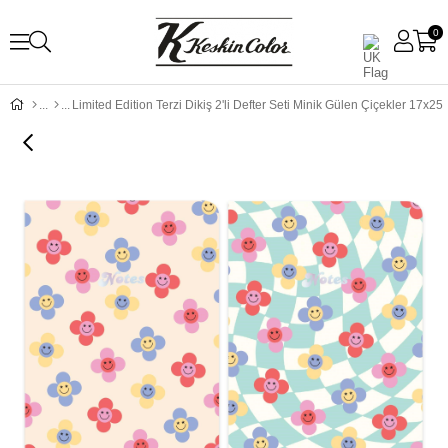
0
Limited Edition Terzi Dikiş 2'li Defter Seti Minik Gülen Çiçekler 17x25