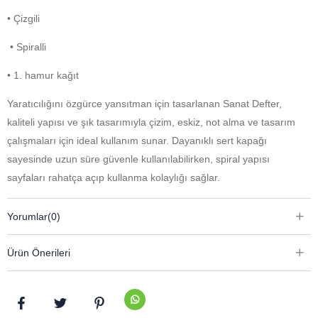
• Çizgili
• Spiralli
• 1. hamur kağıt
Yaratıcılığını özgürce yansıtman için tasarlanan Sanat Defter,
kaliteli yapısı ve şık tasarımıyla çizim, eskiz, not alma ve tasarım
çalışmaları için ideal kullanım sunar. Dayanıklı sert kapağı
sayesinde uzun süre güvenle kullanılabilirken, spiral yapısı
sayfaları rahatça açıp kullanma kolaylığı sağlar.
Kaliteli 1. hamur kağıdı; kalem, tükenmez ve çeşitli çizim
Yorumlar
(0)
tekniklerinde konforlu bir kullanım deneyimi sunar. Hem öğrenciler
hem de profesyonel kullanım için pratik ve estetik bir yardımcıdır.
Ürün Önerileri