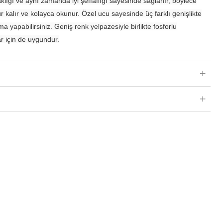
lığı ve aynı zamanda iyi şeffaflığı sayesinde sağlanır, böylece
 kalır ve kolayca okunur. Özel ucu sayesinde üç farklı genişlikte
a yapabilirsiniz. Geniş renk yelpazesiyle birlikte fosforlu
ar için de uygundur.