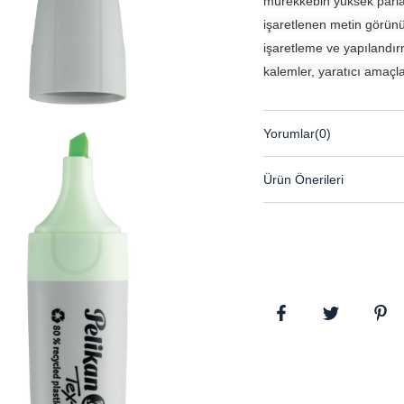
mürekkebin yüksek parlak
işaretlenen metin görünür
işaretleme ve yapılandırm
kalemler, yaratıcı amaçl
Yorumlar
(0)
Ürün Önerileri