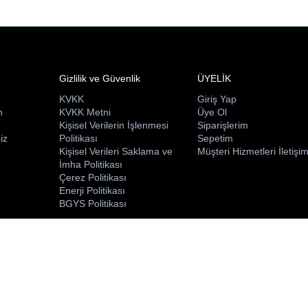
Gizlilik ve Güvenlik
ÜYELİK
KVKK
Giriş Yap
n
KVKK Metni
Üye Ol
ı
Kişisel Verilerin İşlenmesi
Siparişlerim
iz
Politikası
Sepetim
Kişisel Verileri Saklama ve
Müşteri Hizmetleri İletişi
İmha Politikası
Çerez Politikası
Enerji Politikası
BGYS Politikası