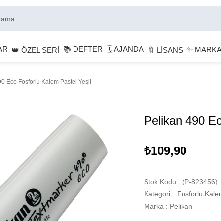
AR
📚 DEFTER
🗓 AJANDA
✨ MARK
👑 ÖZEL SERİ
🔖 LİSANS
90 Eco Fosforlu Kalem Pastel Yeşil
Pelikan 490 Ec
₺109,90
Stok Kodu
(P-823456)
Kategori
:
Fosforlu Kale
Marka
:
Pelikan