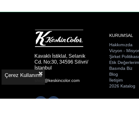
KURUMSAL
Hakkımızda
Vizyon - Misyo
Kavaklı İstiklal, Selanik
Şirket Politikas
Cd. No:30, 34596 Silivri/
Etik Değerlerim
İstanbul
Basında Biz
Blog
Çerez Kullanımı
İletişim
shop@keskincolor.com
2026 Katalog
© 2026 Keskin Color. Tüm hakları
saklıdır.