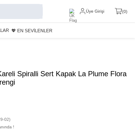
Üye Girişi
0
ALAR
💖 EN SEVİLENLER
areli Spiralli Sert Kapak La Plume Flora
rengi
9-02)
nında !