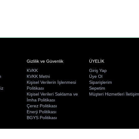
Gizlilik ve Güvenlik
ÜYELİK
KVKK
Giriş Yap
n
KVKK Metni
Üye Ol
ı
Kişisel Verilerin İşlenmesi
Siparişlerim
iz
Politikası
Sepetim
Kişisel Verileri Saklama ve
Müşteri Hizmetleri İletişi
İmha Politikası
Çerez Politikası
Enerji Politikası
BGYS Politikası