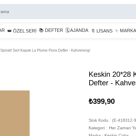
AR
📚 DEFTER
🗓 AJANDA
✨ MARK
👑 ÖZEL SERİ
🔖 LİSANS
Spiralli Sert Kapak La Plume Flora Defter - Kahverengi
Keskin 20*28 K
Defter - Kahve
₺399,90
Stok Kodu
(E-418312-9
Kategori
:
Her Zaman Ya
Marka
:
Keskin Color